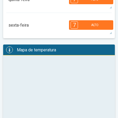
08:00
10:00
12:00
14:00
16:00
18:00
30°
12 h
06:16
20:21
máx
7
6
6
5
5
4
4
3
2
2
1
7
sexta-feira
ALTO
08:00
10:00
12:00
14:00
16:00
18:00
26°
9 h
06:17
20:20
máx
7
7
7
6
6
5
4
3
2
2
1
Mapa de temperatura
08:00
10:00
12:00
14:00
16:00
18:00
28°
13 h
06:18
20:18
máx