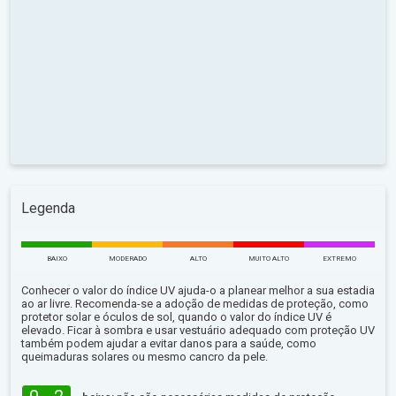
Legenda
BAIXO
MODERADO
ALTO
MUITO ALTO
EXTREMO
Conhecer o valor do índice UV ajuda-o a planear melhor a sua estadia
ao ar livre. Recomenda-se a adoção de medidas de proteção, como
protetor solar e óculos de sol, quando o valor do índice UV é
elevado. Ficar à sombra e usar vestuário adequado com proteção UV
também podem ajudar a evitar danos para a saúde, como
queimaduras solares ou mesmo cancro da pele.