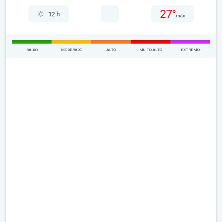
27°
12 h
máx
BAIXO
MODERADO
ALTO
MUITO ALTO
EXTREMO