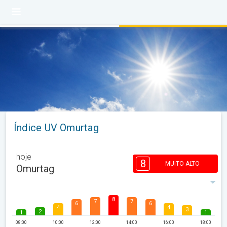
Índice UV Omurtag
hoje
8
MUITO ALTO
Omurtag
8
7
7
6
6
4
4
3
2
1
1
08:00
10:00
12:00
14:00
16:00
18:00