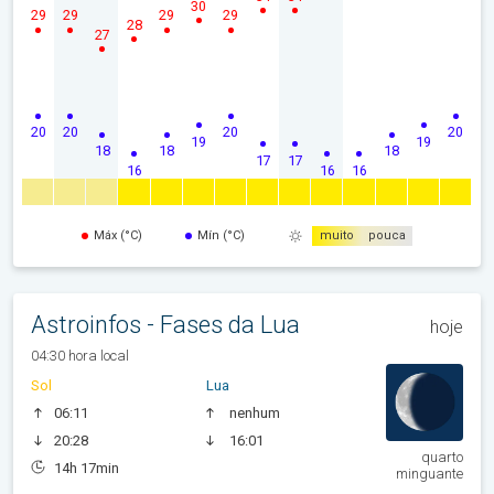
30
29
29
29
29
28
27
20
20
20
20
19
19
18
18
18
17
17
16
16
16
Máx (°C)
Mín (°C)
muito
pouca
Astroinfos - Fases da Lua
hoje
04:30 hora local
Sol
Lua
06:11
nenhum
20:28
16:01
quarto
14h 17min
minguante