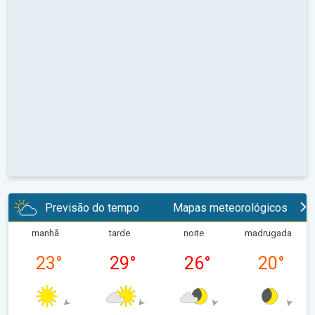
Previsão do tempo
Mapas meteorológicos
manhã
tarde
noite
madrugada
23
°
29
°
26
°
20
°