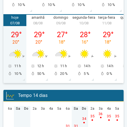
10 %
10 %
10 %
10 %
hoje
amanhã
domingo
segunda-feira
terça-feira
quar
07/08
08/08
09/08
10/08
11/08
1
sexta-feira, 07/08
sábado, 08/08
domingo, 09/08
segunda-feira, 10/08
terça-feira, 
29
°
29
°
27
°
28
°
29
°
20
°
20
°
18
°
16
°
18
°
11 h
12 h
11 h
14 h
14 h
10 %
50 %
20 %
5 %
0 %
Tempo 14 dias
6a
Sa
Do
2a
3a
4a
5a
6a
Sa
Do
2a
3a
4a
5a
36
35
35
35
34
31
31