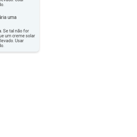
do.
ria uma
a. Se tal não for
que um creme solar
levado. Usar
do.