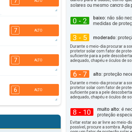
7
ALTO
solares ou mesmo cancro da p
baixo:
não são nec
0 - 2
6
medidas de proteç
5
3
2
7
ALTO
16:00
18:00
3 - 5
moderado:
proteç
37°
máx
Durante o meio-dia procurar a som
protetor solar com fator de prote
6
5
4
suficiente para a pele descoberta
2
7
ALTO
adequado, chapéu e óculos de sol
16:00
18:00
6 - 7
38°
alto:
proteção nece
máx
6
Durante o meio-dia procurar a som
5
3
2
protetor solar com fator de prote
6
ALTO
suficiente para a pele descoberta
16:00
18:00
adequado, chapéu e óculos de sol
38°
máx
muito alto:
é nec
8 - 10
5
5
3
proteção especia
2
16:00
18:00
Evitar estar ao ar livre ao meio-di
possível, procure a sombra. Apli
com um fator de proteção solar e