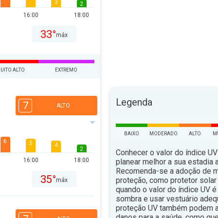
3
2
16:00
18:00
33°
máx
UITO ALTO
EXTREMO
Legenda
7
ALTO
BAIXO
MODERADO
ALTO
M
6
5
4
2
Conhecer o valor do índice UV
16:00
18:00
planear melhor a sua estadia ao
Recomenda-se a adoção de 
35°
proteção, como protetor solar 
máx
quando o valor do índice UV é 
sombra e usar vestuário ade
proteção UV também podem aju
danos para a saúde, como qu