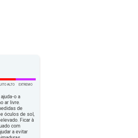
UITO ALTO
EXTREMO
 ajuda-o a
 ar livre.
medidas de
e óculos de sol,
elevado. Ficar à
quado com
dar a evitar
eimaduras