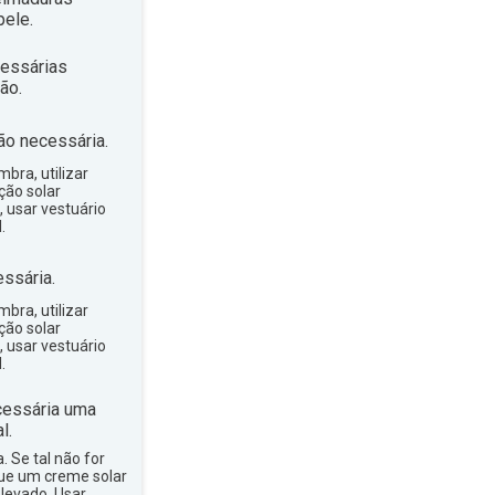
ele.
essárias
ão.
ão necessária.
bra, utilizar
ção solar
, usar vestuário
.
ssária.
bra, utilizar
ção solar
, usar vestuário
.
essária uma
l.
a. Se tal não for
que um creme solar
levado. Usar