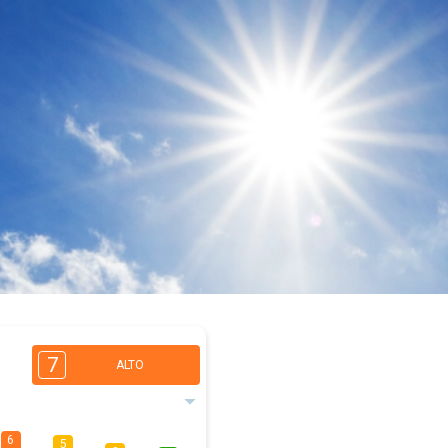
7
ALTO
6
5