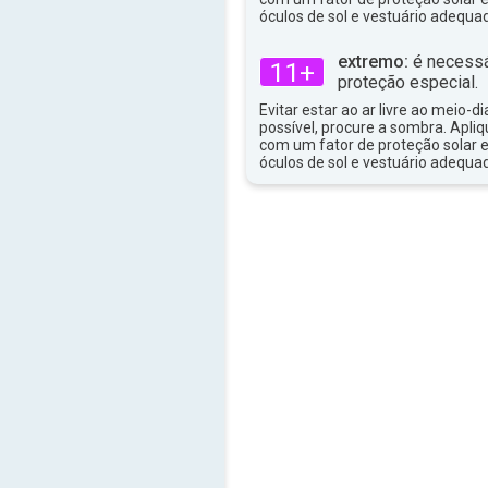
34°
máx
óculos de sol e vestuário adequa
extremo:
é necessá
11+
proteção especial.
Evitar estar ao ar livre ao meio-di
possível, procure a sombra. Apli
com um fator de proteção solar e
óculos de sol e vestuário adequa