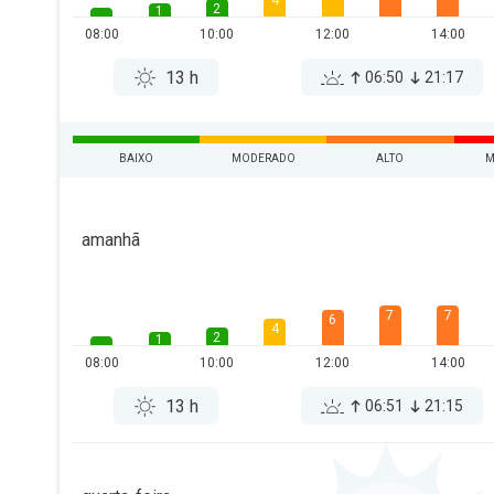
4
2
1
08:00
10:00
12:00
14:00
13 h
06:50
21:17
BAIXO
MODERADO
ALTO
M
amanhã
7
7
6
4
2
1
08:00
10:00
12:00
14:00
13 h
06:51
21:15