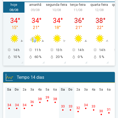
hoje
amanhã
segunda-feira
terça-feira
quarta-feira
quin
08/08
09/08
10/08
11/08
12/08
1
sábado, 08/08
domingo, 09/08
segunda-feira, 10/08
terça-feira, 11/08
quarta-feira
34
°
34
°
34
°
36
°
38
°
15
°
21
°
18
°
21
°
22
°
14 h
11 h
13 h
14 h
14 h
10 %
60 %
20 %
0 %
5 %
Tempo 14 dias
Sa
Do
2a
3a
4a
5a
6a
Sa
Do
2a
3a
4a
5a
6a
39
38
38
36
34
34
34
34
33
33
33
32
31
30