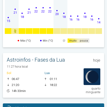
22
22
22
21
21
20
18
18
18
16
16
16
15
14
Máx (°C)
Mín (°C)
muito
pouca
Astroinfos - Fases da Lua
hoje
11:27 hora local
Sol
Lua
06:47
01:11
21:20
18:22
quarto
14h 33min
minguante