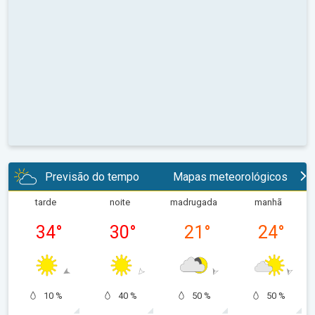
Previsão do tempo
Mapas meteorológicos
tarde
noite
madrugada
manhã
34
°
30
°
21
°
24
°
10 %
40 %
50 %
50 %