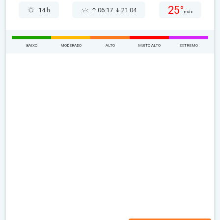
25°
14 h
06:17
21:04
máx
BAIXO
MODERADO
ALTO
MUITO ALTO
EXTREMO