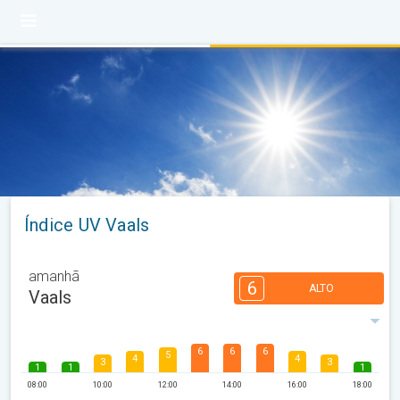
Índice UV Vaals
amanhã
6
ALTO
Vaals
6
6
6
5
4
4
3
3
1
1
1
08:00
10:00
12:00
14:00
16:00
18:00