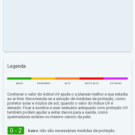
Legenda
BAIXO
MODERADO
ALTO
MUITO ALTO
EXTREMO
Conhecer o valor do índice UV ajuda-o a planear melhor a sua estadia
ao ar livre. Recomenda-se a adoção de medidas de proteção, como
protetor solar e óculos de sol, quando o valor do índice UV é
elevado. Ficar à sombra e usar vestuário adequado com proteção UV
também podem ajudar a evitar danos para a saúde, como
queimaduras solares ou mesmo cancro da pele.
0 - 2
baixo:
não são necessárias medidas de proteção.