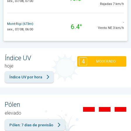
sex., 07/08, 07:00
Rajadas 7 km/h
-
Mont-Rigi (673m)
6.4°
Vento NE 3 km/h
sex., 07/08, 06:00
Índice UV
4
MODERADO
hoje
Índice UV por hora
Pólen
elevado
Pólen: 7 dias de previsão