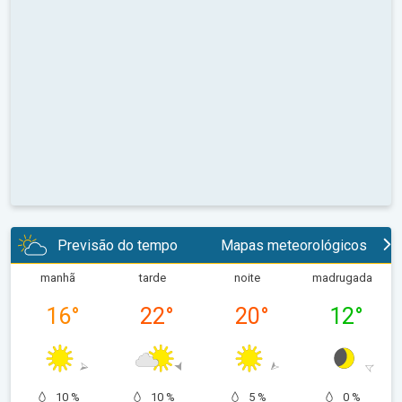
Previsão do tempo
Mapas meteorológicos
manhã
tarde
noite
madrugada
16
°
22
°
20
°
12
°
10 %
10 %
5 %
0 %