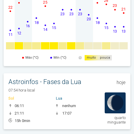
26
25
23
22
21
23
23
23
20
18
18
16
15
15
14
13
13
12
11
Máx (°C)
Mín (°C)
muito
pouca
Astroinfos - Fases da Lua
hoje
07:54 hora local
Sol
Lua
06:11
nenhum
21:11
17:07
quarto
15h 0min
minguante