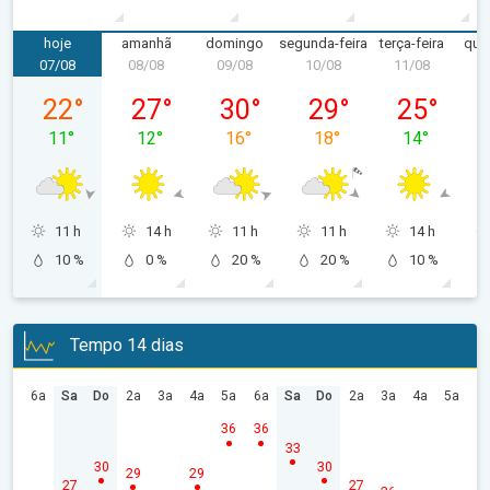
hoje
amanhã
domingo
segunda-feira
terça-feira
quar
07/08
08/08
09/08
10/08
11/08
1
sexta-feira, 07/08
sábado, 08/08
domingo, 09/08
segunda-feira, 10/08
terça-feira, 
22
°
27
°
30
°
29
°
25
°
11
°
12
°
16
°
18
°
14
°
11 h
14 h
11 h
11 h
14 h
10 %
0 %
20 %
20 %
10 %
Tempo 14 dias
6a
Sa
Do
2a
3a
4a
5a
6a
Sa
Do
2a
3a
4a
5a
36
36
33
30
30
29
29
27
27