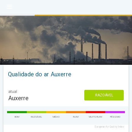
Qualidade do ar Auxerre
atual
RAZOÁVEL
Auxerre
BOM
RAZOÁVEL
MÉDIO
RUIM
MUITO RUIM
PÉSSIMO
European Air Quality Index