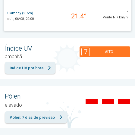
-
Clamecy (215m)
21.4°
Vento N 7 km/h
qui., 06/08, 22:00
Índice UV
7
ALTO
amanhã
Índice UV por hora
Pólen
elevado
Pólen: 7 dias de previsão