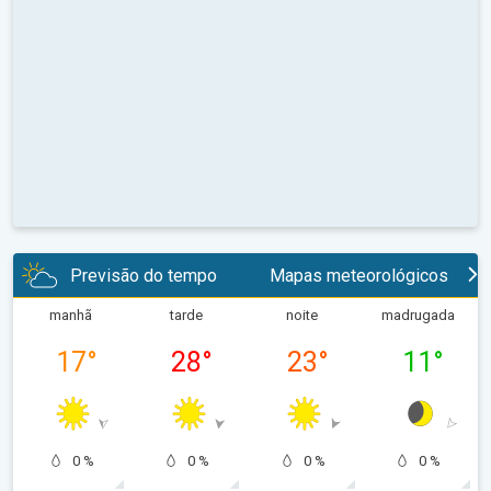
Previsão do tempo
Mapas meteorológicos
manhã
tarde
noite
madrugada
17
°
28
°
23
°
11
°
0 %
0 %
0 %
0 %