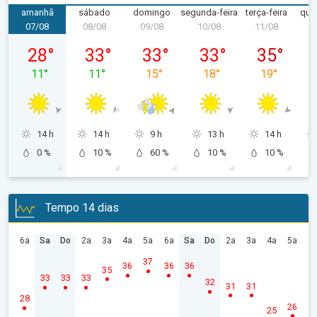
amanhã
sábado
domingo
segunda-feira
terça-feira
quar
07/08
08/08
09/08
10/08
11/08
1
sexta-feira, 07/08
sábado, 08/08
domingo, 09/08
segunda-feira, 10/08
terça-feira, 
28
°
33
°
33
°
33
°
35
°
11
°
11
°
15
°
18
°
19
°
14 h
14 h
9 h
13 h
14 h
0 %
10 %
60 %
10 %
10 %
Tempo 14 dias
6a
Sa
Do
2a
3a
4a
5a
6a
Sa
Do
2a
3a
4a
5a
37
36
36
36
35
33
33
33
32
31
31
28
26
25