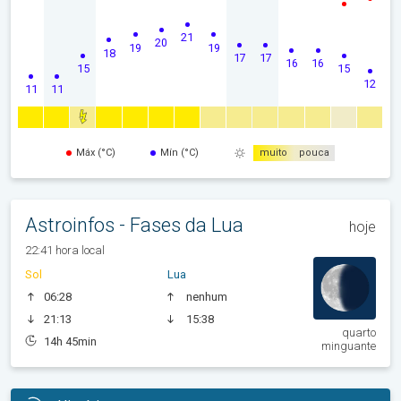
21
20
19
19
18
17
17
16
16
15
15
12
11
11
Máx (°C)
Mín (°C)
muito
pouca
Astroinfos - Fases da Lua
hoje
22:41 hora local
Sol
Lua
06:28
nenhum
21:13
15:38
quarto
14h 45min
minguante