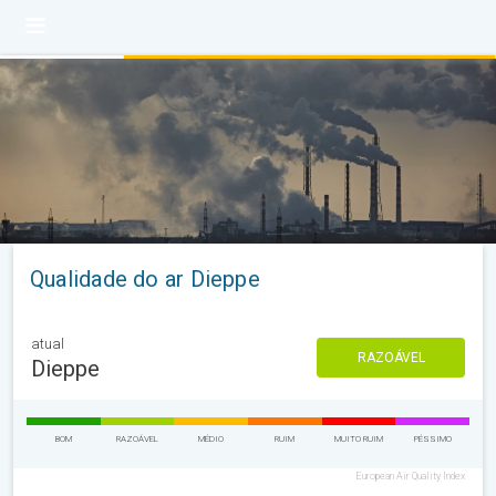
Qualidade do ar Dieppe
atual
RAZOÁVEL
Dieppe
BOM
RAZOÁVEL
MÉDIO
RUIM
MUITO RUIM
PÉSSIMO
European Air Quality Index