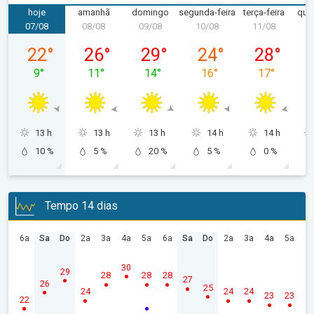
hoje
amanhã
domingo
segunda-feira
terça-feira
quar
07/08
08/08
09/08
10/08
11/08
1
sexta-feira, 07/08
sábado, 08/08
domingo, 09/08
segunda-feira, 10/08
terça-feira, 
22
°
26
°
29
°
24
°
28
°
9
°
11
°
14
°
16
°
17
°
13 h
13 h
13 h
14 h
14 h
10 %
5 %
20 %
5 %
0 %
Tempo 14 dias
6a
Sa
Do
2a
3a
4a
5a
6a
Sa
Do
2a
3a
4a
5a
30
29
28
28
28
27
26
25
24
24
24
23
23
22