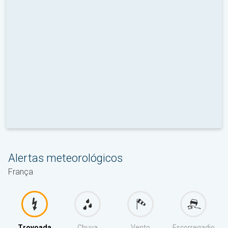
Alertas meteorológicos
França
Trovoada
Chuva
Vento
Escorregadio