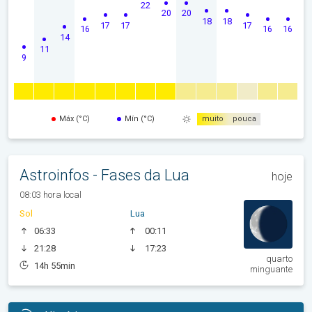
22
20
20
18
18
17
17
17
16
16
16
14
11
9
Máx (°C)
Mín (°C)
muito
pouca
Astroinfos - Fases da Lua
hoje
08:03 hora local
Sol
Lua
06:33
00:11
21:28
17:23
quarto
14h 55min
minguante