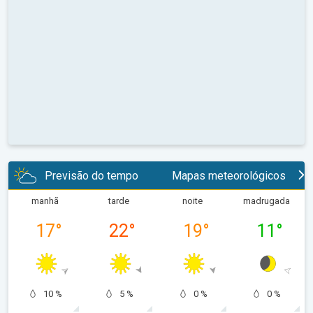
Previsão do tempo
Mapas meteorológicos
manhã
tarde
noite
madrugada
17
°
22
°
19
°
11
°
10 %
5 %
0 %
0 %