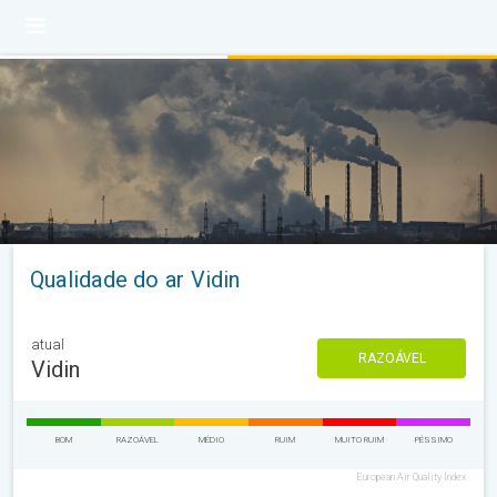
Qualidade do ar Vidin
atual
RAZOÁVEL
Vidin
BOM
RAZOÁVEL
MÉDIO
RUIM
MUITO RUIM
PÉSSIMO
European Air Quality Index