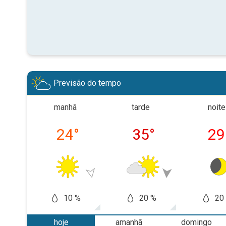
Previsão do tempo
manhã
tarde
noite
24
°
35
°
29
10 %
20 %
20
hoje
amanhã
domingo