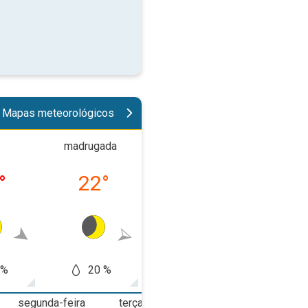
Mapas meteorológicos
madrugada
manhã
tard
°
22
°
25
°
35
 %
20 %
20 %
30
segunda-feira
terça-feira
quarta-feira
q