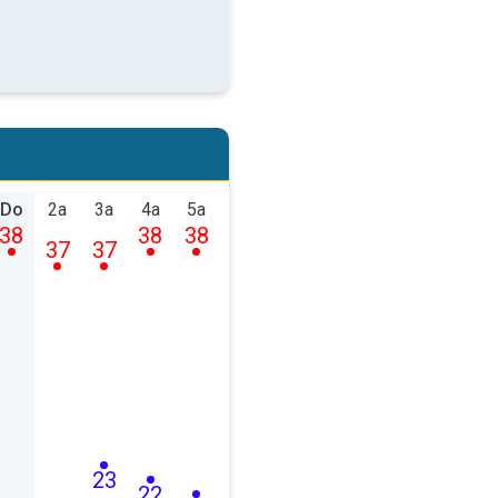
Do
2a
3a
4a
5a
38
38
38
37
37
23
22