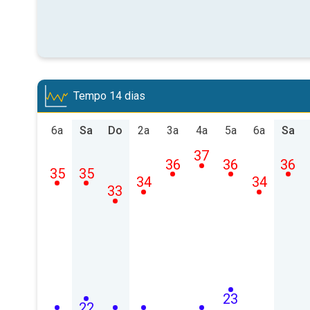
Tempo 14 dias
6a
Sa
Do
2a
3a
4a
5a
6a
Sa
37
36
36
36
35
35
34
34
33
23
22