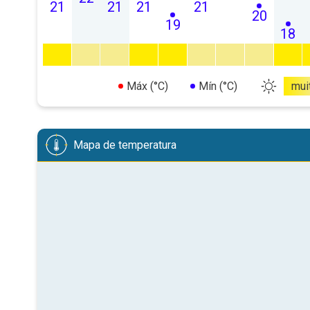
21
21
21
21
20
19
18
Máx (°C)
Mín (°C)
mui
Mapa de temperatura