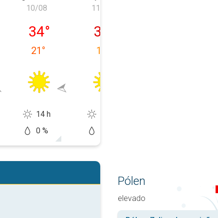
10/08
11/08
12/08
, 09/08
segunda-feira, 10/08
terça-feira, 11/08
quarta-feira, 1
34
°
36
°
37
°
21
°
19
°
21
°
14 h
14 h
11 h
0 %
10 %
20 %
Pólen
elevado