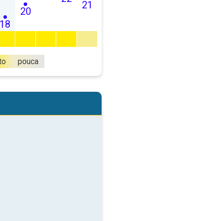
21
20
18
to
pouca