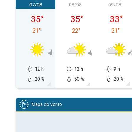
07/08
08/08
09/08
sexta-feira, 07/08
sábado, 08/08
domingo
35
°
35
°
33
°
21
°
22
°
21
°
12 h
12 h
9 h
20 %
50 %
20 %
Mapa de vento