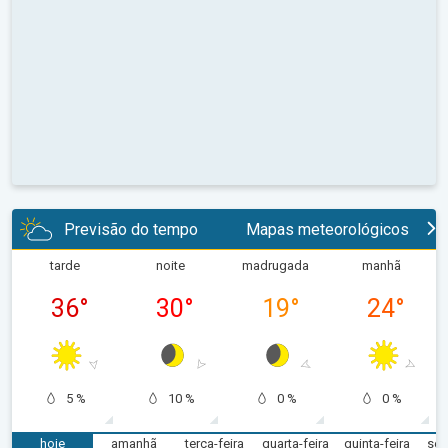
Previsão do tempo
Mapas meteorológicos
tarde
noite
madrugada
manhã
36
°
30
°
19
°
24
°
5 %
10 %
0 %
0 %
hoje
amanhã
terça-feira
quarta-feira
quinta-feira
sex