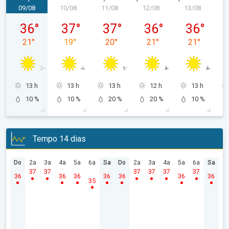
09/08
10/08
11/08
12/08
13/08
1
domingo, 09/08
segunda-feira, 10/08
terça-feira, 11/08
quarta-feira, 12/08
quinta-feira,
36
°
37
°
37
°
36
°
36
°
21
°
19
°
20
°
21
°
21
°
13 h
13 h
13 h
12 h
13 h
10 %
10 %
20 %
20 %
10 %
Tempo 14 dias
Do
2a
3a
4a
5a
6a
Sa
Do
2a
3a
4a
5a
6a
Sa
37
37
37
37
37
37
36
36
36
36
36
36
36
35