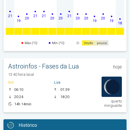
21
21
21
21
20
20
20
20
20
20
19
19
19
18
Máx (°C)
Mín (°C)
muito
pouca
Astroinfos - Fases da Lua
hoje
13:40 hora local
Sol
Lua
06:10
01:39
20:24
18:20
quarto
14h 14min
minguante
Histórico