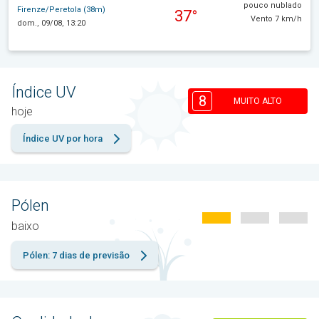
pouco nublado
Firenze/Peretola (38m)
37°
Vento 7 km/h
dom., 09/08, 13:20
Índice UV
8
MUITO ALTO
hoje
Índice UV por hora
Pólen
baixo
Pólen: 7 dias de previsão