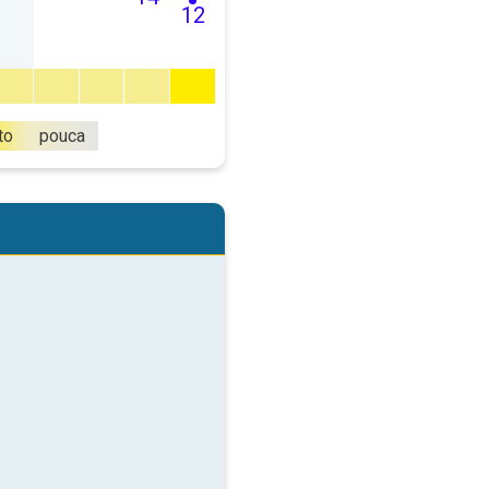
12
to
pouca