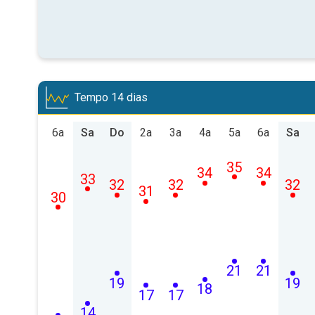
Tempo 14 dias
6a
Sa
Do
2a
3a
4a
5a
6a
Sa
35
34
34
33
32
32
32
31
30
21
21
19
19
18
17
17
14