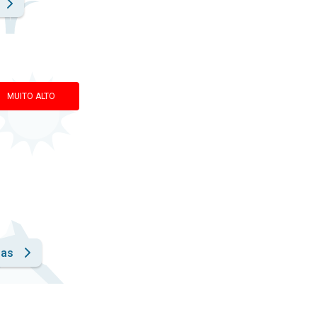
MUITO ALTO
has