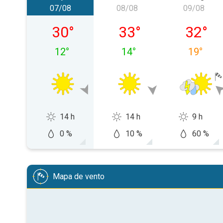
07/08
08/08
09/08
sexta-feira, 07/08
sábado, 08/08
domingo
30
°
33
°
32
°
12
°
14
°
19
°
14 h
14 h
9 h
0 %
10 %
60 %
Mapa de vento