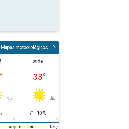
Mapas meteorológicos
ã
tarde
noite
madrug
°
33
°
27
°
19
%
10 %
10 %
20
segunda-feira
terça-feira
quarta-feira
q