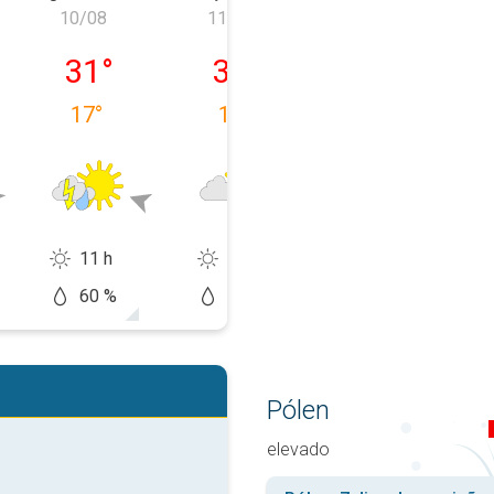
10/08
11/08
12/08
, 09/08
segunda-feira, 10/08
terça-feira, 11/08
quarta-feira, 1
31
°
32
°
34
°
17
°
17
°
18
°
11 h
11 h
13 h
60 %
50 %
10 %
Pólen
elevado