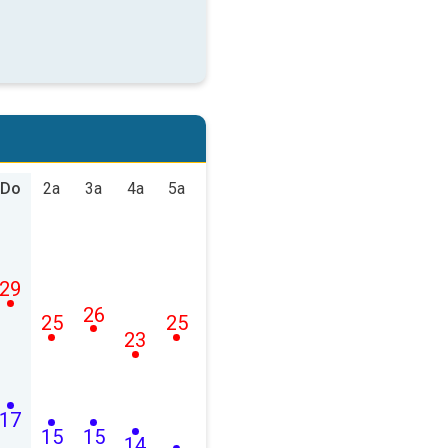
Do
2a
3a
4a
5a
29
26
25
25
23
17
15
15
14