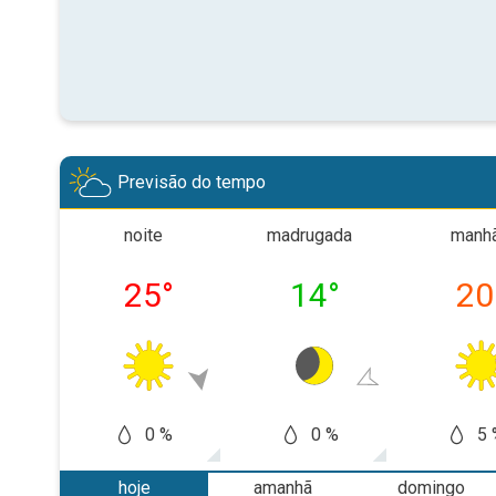
Previsão do tempo
noite
madrugada
manh
25
°
14
°
20
0 %
0 %
5 
hoje
amanhã
domingo