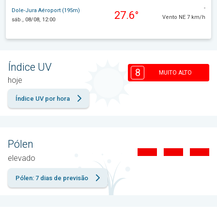
-
Dole-Jura Aéroport (195m)
27.6°
Vento NE 7 km/h
sáb., 08/08, 12:00
Índice UV
8
MUITO ALTO
hoje
Índice UV por hora
Pólen
elevado
Pólen: 7 dias de previsão