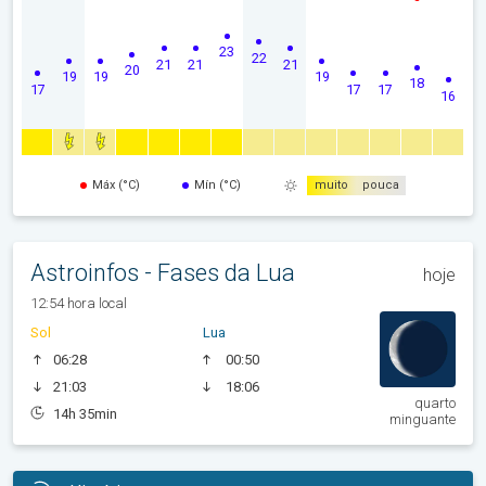
23
22
21
21
21
20
19
19
19
18
17
17
17
16
Máx (°C)
Mín (°C)
muito
pouca
Astroinfos - Fases da Lua
hoje
12:54 hora local
Sol
Lua
06:28
00:50
21:03
18:06
quarto
14h 35min
minguante