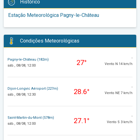
Histórico
Estação Meteorológica Pagny-le-Château
Condições Meteorológicas
-
Pagny-le-Château (182m)
27°
Vento N 14 km/h
sáb., 08/08, 12:00
-
Dijon-Longvic Aéroport (227m)
28.6°
Vento NE 7 km/h
sáb., 08/08, 12:30
-
Saint-Martin-du-Mont (578m)
27.1°
Vento S 3 km/h
sáb., 08/08, 12:00