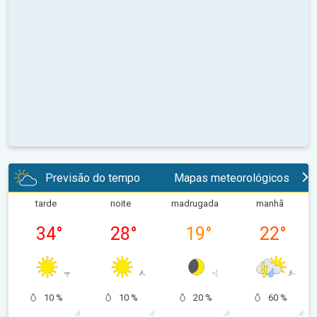
Previsão do tempo
Mapas meteorológicos
tarde
noite
madrugada
manhã
34
°
28
°
19
°
22
°
10 %
10 %
20 %
60 %