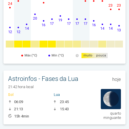
24
23
23
20
19
17
17
17
17
16
16
14
14
14
13
12
12
Máx (°C)
Mín (°C)
muito
pouca
Astroinfos - Fases da Lua
hoje
21:42 hora local
Sol
Lua
06:09
23:45
21:13
15:43
quarto
15h 4min
minguante