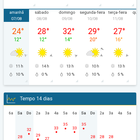
amanhã
sábado
domingo
segunda-feira
terça-feira
quar
07/08
08/08
09/08
10/08
11/08
1
sexta-feira, 07/08
sábado, 08/08
domingo, 09/08
segunda-feira, 10/08
terça-feira, 
24
°
28
°
32
°
29
°
27
°
12
°
12
°
14
°
20
°
16
°
11 h
14 h
13 h
10 h
13 h
10 %
0 %
10 %
10 %
5 %
Tempo 14 dias
6a
Sa
Do
2a
3a
4a
5a
6a
Sa
Do
2a
3a
4a
5a
35
35
33
33
32
29
28
28
28
28
27