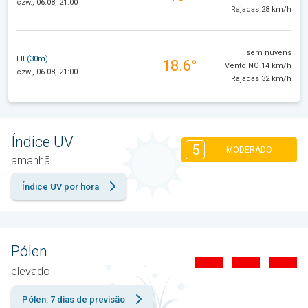
czw., 06.08, 21:00
Rajadas 28 km/h
sem nuvens
Ell (30m)
18.6°
Vento NO 14 km/h
czw., 06.08, 21:00
Rajadas 32 km/h
Índice UV
5
MODERADO
amanhã
Índice UV por hora
Pólen
elevado
Pólen: 7 dias de previsão