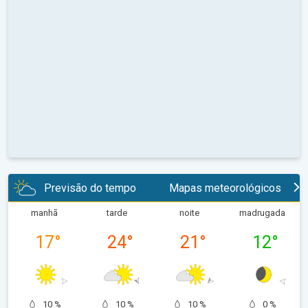
Previsão do tempo
Mapas meteorológicos
manhã
tarde
noite
madrugada
17
°
24
°
21
°
12
°
10 %
10 %
10 %
0 %