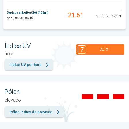
-
Budapest belterület (152m)
21.6°
Vento NE 7 km/h
sáb., 08/08, 06:10
Índice UV
7
ALTO
hoje
Índice UV por hora
Pólen
elevado
Pólen: 7 dias de previsão