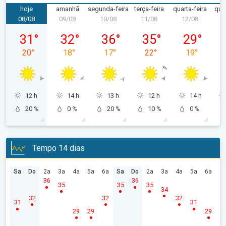
hoje
amanhã
segunda-feira
terça-feira
quarta-feira
quin
08/08
09/08
10/08
11/08
12/08
1
sábado, 08/08
domingo, 09/08
segunda-feira, 10/08
terça-feira, 11/08
quarta-feira
31
°
32
°
36
°
35
°
29
°
20
°
18
°
17
°
22
°
19
°
12 h
14 h
13 h
12 h
14 h
20 %
0 %
20 %
10 %
0 %
Tempo 14 dias
Sa
Do
2a
3a
4a
5a
6a
Sa
Do
2a
3a
4a
5a
6a
36
36
35
35
35
34
32
32
32
31
31
29
29
29