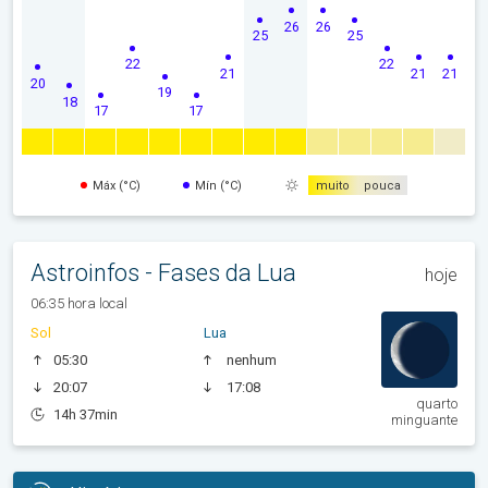
26
26
25
25
22
22
21
21
21
20
19
18
17
17
Máx (°C)
Mín (°C)
muito
pouca
Astroinfos - Fases da Lua
hoje
06:35 hora local
Sol
Lua
05:30
nenhum
20:07
17:08
quarto
14h 37min
minguante