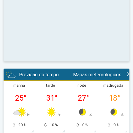
Previsão do tempo
Mapas meteorológicos
manhã
tarde
noite
madrugada
25
°
31
°
27
°
18
°
20 %
10 %
0 %
0 %