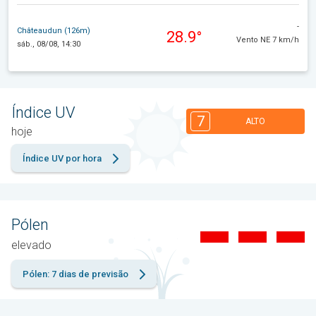
-
Châteaudun (126m)
28.9°
Vento NE 7 km/h
sáb., 08/08, 14:30
Índice UV
7
ALTO
hoje
Índice UV por hora
Pólen
elevado
Pólen: 7 dias de previsão