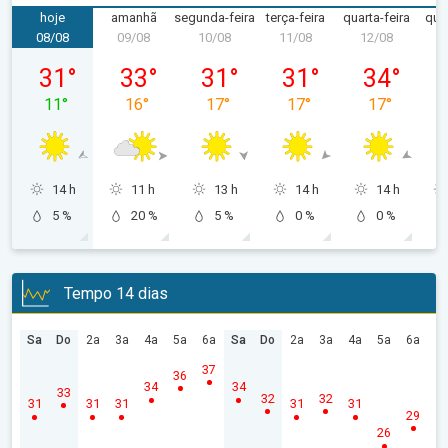
hoje
amanhã
segunda-feira
terça-feira
quarta-feira
quin
08/08
09/08
10/08
11/08
12/08
1
sábado, 08/08
domingo, 09/08
segunda-feira, 10/08
terça-feira, 11/08
quarta-feira
31
°
33
°
31
°
31
°
34
°
11
°
16
°
17
°
17
°
17
°
14 h
11 h
13 h
14 h
14 h
5 %
20 %
5 %
0 %
0 %
Tempo 14 dias
Sa
Do
2a
3a
4a
5a
6a
Sa
Do
2a
3a
4a
5a
6a
37
36
34
34
33
32
32
31
31
31
31
31
29
26