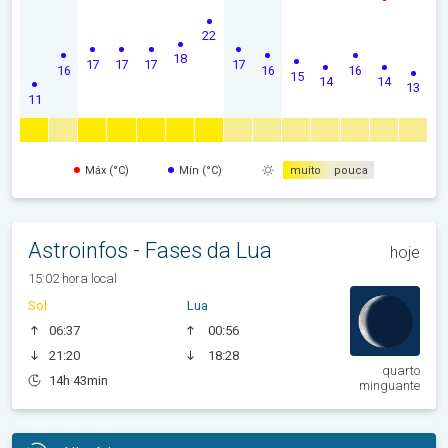
22
18
17
17
17
17
16
16
16
15
14
14
13
11
Máx (°C)
Mín (°C)
muito
pouca
Astroinfos - Fases da Lua
hoje
15:02 hora local
Sol
Lua
06:37
00:56
21:20
18:28
quarto
14h 43min
minguante