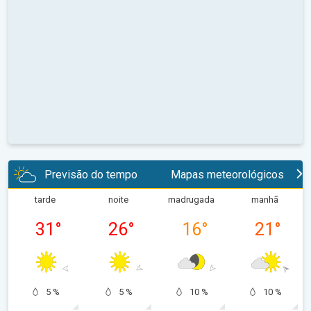
Previsão do tempo
Mapas meteorológicos
tarde
noite
madrugada
manhã
31
°
26
°
16
°
21
°
5 %
5 %
10 %
10 %