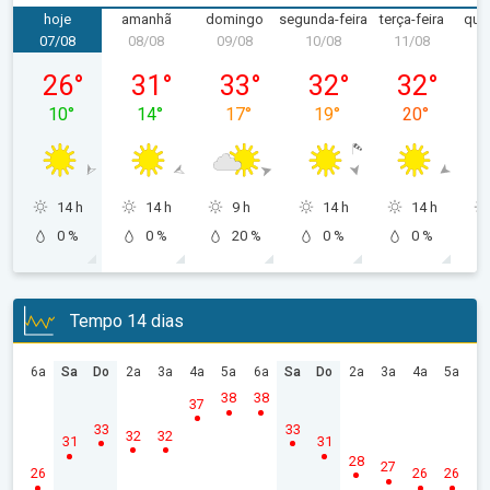
hoje
amanhã
domingo
segunda-feira
terça-feira
quar
07/08
08/08
09/08
10/08
11/08
1
sexta-feira, 07/08
sábado, 08/08
domingo, 09/08
segunda-feira, 10/08
terça-feira, 
26
°
31
°
33
°
32
°
32
°
10
°
14
°
17
°
19
°
20
°
14 h
14 h
9 h
14 h
14 h
0 %
0 %
20 %
0 %
0 %
Tempo 14 dias
6a
Sa
Do
2a
3a
4a
5a
6a
Sa
Do
2a
3a
4a
5a
38
38
37
33
33
32
32
31
31
28
27
26
26
26