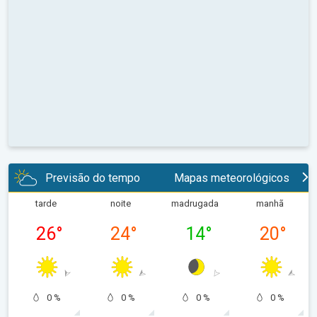
Previsão do tempo
Mapas meteorológicos
tarde
noite
madrugada
manhã
26
°
24
°
14
°
20
°
0 %
0 %
0 %
0 %