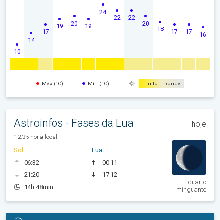
24
22
22
20
20
19
19
18
17
17
17
16
14
10
Máx (°C)
Mín (°C)
muito
pouca
Astroinfos - Fases da Lua
hoje
12:35 hora local
Sol
Lua
06:32
00:11
21:20
17:12
quarto
14h 48min
minguante