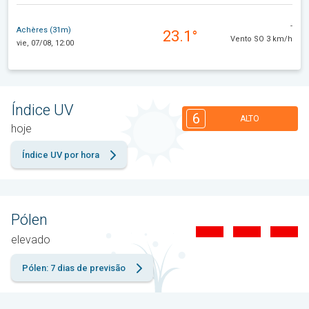
-
Achères (31m)
23.1°
Vento SO 3 km/h
vie, 07/08, 12:00
Índice UV
6
ALTO
hoje
Índice UV por hora
Pólen
elevado
Pólen: 7 dias de previsão