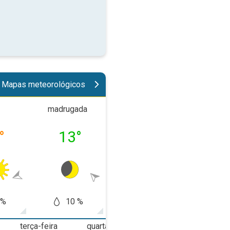
Mapas meteorológicos
madrugada
manhã
tard
°
13
°
20
°
25
 %
10 %
0 %
10
terça-feira
quarta-feira
quinta-feira
s