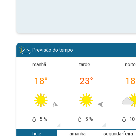
Previsão do tempo
manhã
tarde
noite
18
°
23
°
18
5 %
5 %
10
hoje
amanhã
segunda-feira