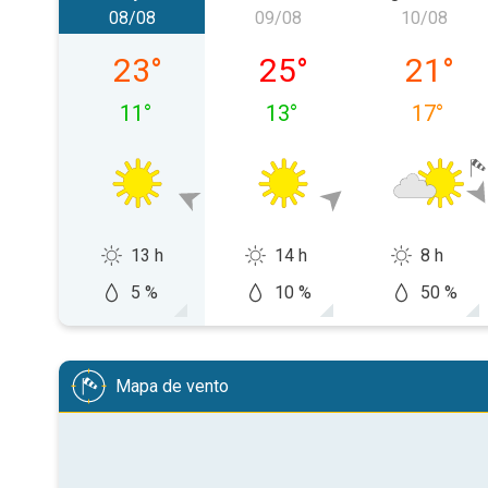
08/08
09/08
10/08
sábado, 08/08
domingo, 09/08
segunda-
23
°
25
°
21
°
11
°
13
°
17
°
13 h
14 h
8 h
5 %
10 %
50 %
Mapa de vento