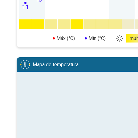
11
Máx (°C)
Mín (°C)
mui
Mapa de temperatura