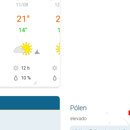
11/08
12/08
13/08
feira, 10/08
terça-feira, 11/08
quarta-feira, 12/08
quinta-feira, 1
21
°
23
°
27
°
14
°
14
°
17
°
12 h
14 h
11 h
10 %
10 %
20 %
Pólen
elevado