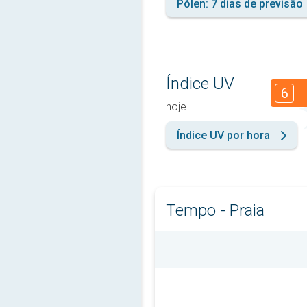
Pólen: 7 dias de previsão
Índice UV
6
hoje
Índice UV por hora
Tempo - Praia