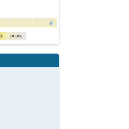
to
pouca