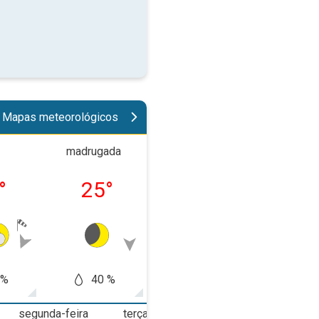
Mapas meteorológicos
madrugada
manhã
tard
°
25
°
28
°
34
 %
40 %
10 %
10
segunda-feira
terça-feira
quarta-feira
q