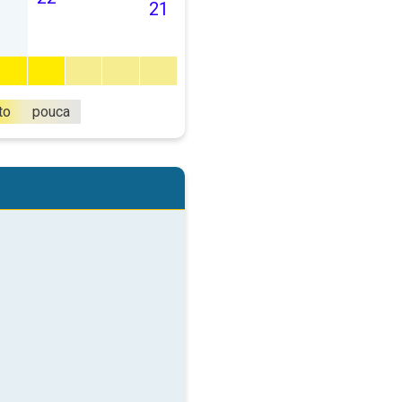
21
to
pouca