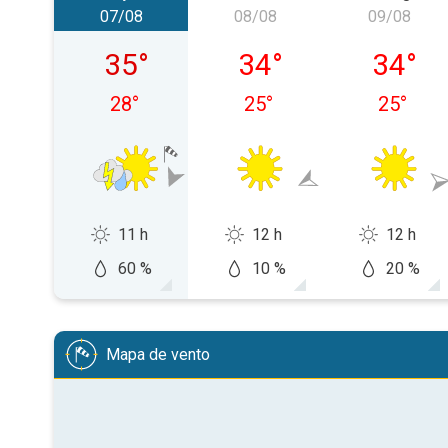
07/08
08/08
09/08
sexta-feira, 07/08
sábado, 08/08
domingo
35
°
34
°
34
°
28
°
25
°
25
°
11 h
12 h
12 h
60 %
10 %
20 %
Mapa de vento