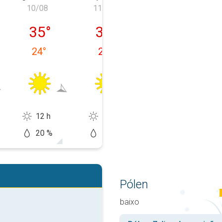
10/08
11/08
12/08
, 09/08
segunda-feira, 10/08
terça-feira, 11/08
quarta-feira, 1
35
°
35
°
35
°
24
°
25
°
26
°
12 h
12 h
12 h
20 %
20 %
20 %
Pólen
baixo