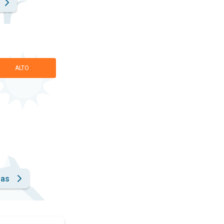
ALTO
has