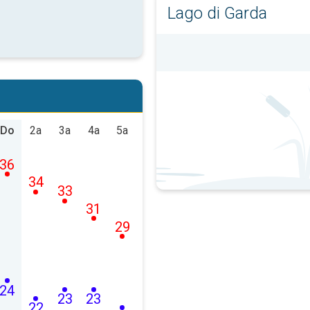
Lago di Garda
Do
2a
3a
4a
5a
36
34
33
31
29
24
23
23
22