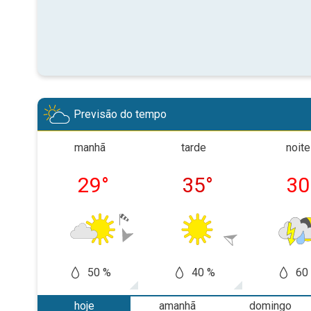
Previsão do tempo
manhã
tarde
noite
29
°
35
°
30
50 %
40 %
60
hoje
amanhã
domingo