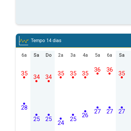
Tempo 14 dias
6a
Sa
Do
2a
3a
4a
5a
6a
Sa
36
36
35
35
35
35
35
34
34
28
27
27
27
26
25
25
25
24