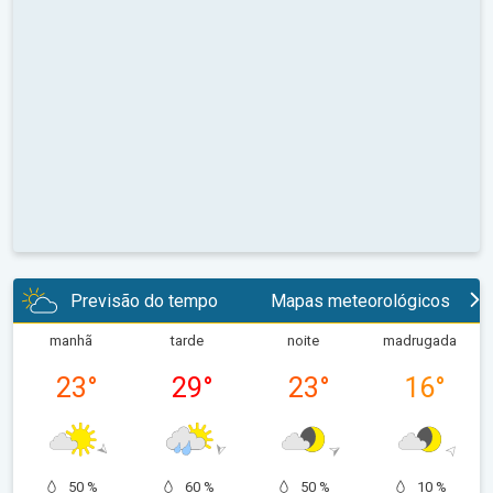
Previsão do tempo
Mapas meteorológicos
manhã
tarde
noite
madrugada
23
°
29
°
23
°
16
°
50 %
60 %
50 %
10 %