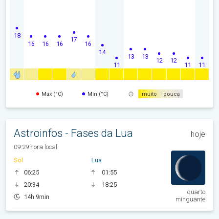
18
17
16
16
16
16
14
13
13
12
12
11
11
11
Máx (°C)
Mín (°C)
muito
pouca
Astroinfos - Fases da Lua
hoje
09:29 hora local
Sol
Lua
06:25
01:55
20:34
18:25
quarto
14h 9min
minguante