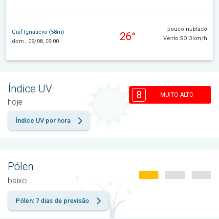
pouco nublado
Graf Ignatievo (58m)
26°
Vento SO 3 km/h
dom., 09/08, 09:00
Índice UV
8
MUITO ALTO
hoje
Índice UV por hora
Pólen
baixo
Pólen: 7 dias de previsão