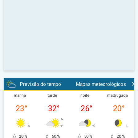
Previsão do tempo
Mapas meteorológicos
manhã
tarde
noite
madrugada
23
°
32
°
26
°
20
°
20 %
50 %
50 %
20 %