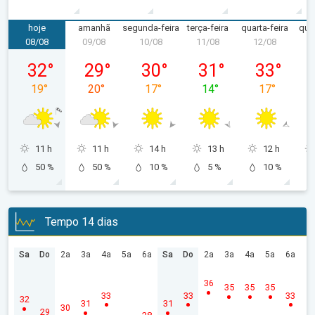
hoje
amanhã
segunda-feira
terça-feira
quarta-feira
quin
08/08
09/08
10/08
11/08
12/08
1
sábado, 08/08
domingo, 09/08
segunda-feira, 10/08
terça-feira, 11/08
quarta-feira
32
°
29
°
30
°
31
°
33
°
19
°
20
°
17
°
14
°
17
°
11 h
11 h
14 h
13 h
12 h
50 %
50 %
10 %
5 %
10 %
Tempo 14 dias
Sa
Do
2a
3a
4a
5a
6a
Sa
Do
2a
3a
4a
5a
6a
36
35
35
35
33
33
33
32
31
31
30
29