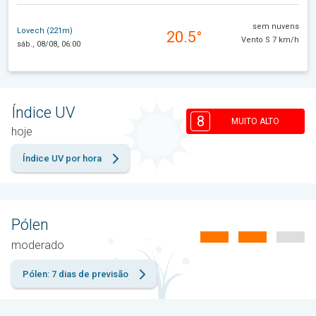
sem nuvens
Lovech (221m)
20.5°
Vento S 7 km/h
sáb., 08/08, 06:00
Índice UV
8
MUITO ALTO
hoje
Índice UV por hora
Pólen
moderado
Pólen: 7 dias de previsão