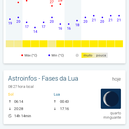
28
27
21
21
21
20
20
20
20
19
18
17
17
16
16
14
Máx (°C)
Mín (°C)
muito
pouca
Astroinfos - Fases da Lua
hoje
08:27 hora local
Sol
Lua
06:14
00:43
20:28
17:16
quarto
14h 14min
minguante