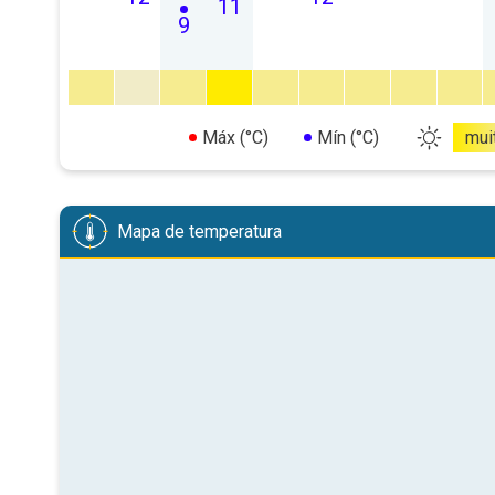
11
9
Máx (°C)
Mín (°C)
mui
Mapa de temperatura