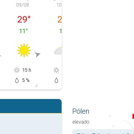
09/08
10/08
11/08
 08/08
domingo, 09/08
segunda-feira, 10/08
terça-feira, 11
29
°
24
°
24
°
11
°
14
°
12
°
15 h
9 h
10 h
5 %
20 %
10 %
Pólen
elevado