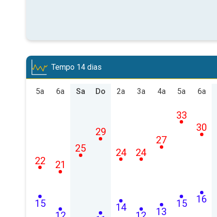
Tempo 14 dias
5a
6a
Sa
Do
2a
3a
4a
5a
6a
33
30
29
27
25
24
24
22
21
16
15
15
14
13
12
12