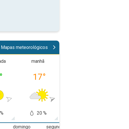
Mapas meteorológicos
ada
manhã
tarde
noit
°
17
°
21
°
18
 %
20 %
50 %
10
domingo
segunda-feira
terça-feira
q