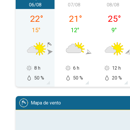
06/08
07/08
08/08
quinta-feira, 06/08
sexta-feira, 07/08
sábado,
22
°
21
°
25
°
15
°
12
°
9
°
8 h
6 h
12 h
50 %
50 %
20 %
Mapa de vento