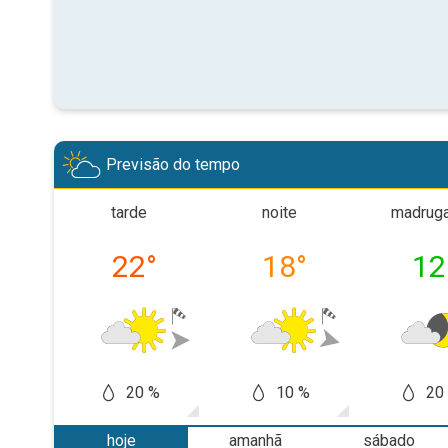
Previsão do tempo
tarde
noite
madrug
22
°
18
°
12
20 %
10 %
20
hoje
amanhã
sábado