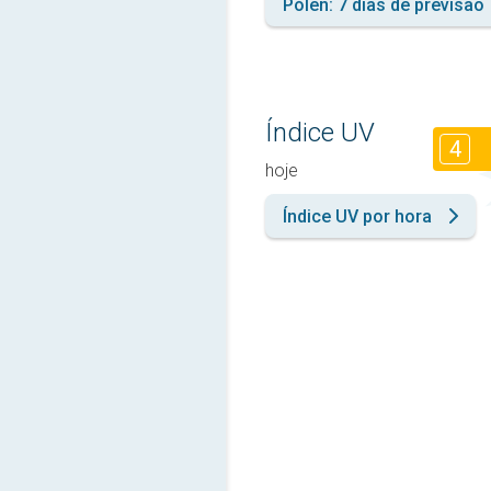
Pólen: 7 dias de previsão
Índice UV
4
hoje
Índice UV por hora