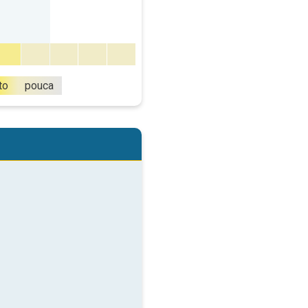
to
pouca