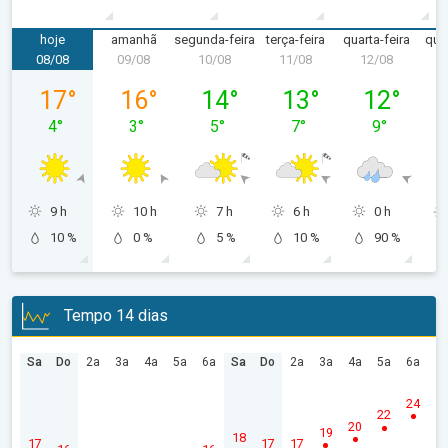
hoje
amanhã
segunda-feira
terça-feira
quarta-feira
quin
08/08
09/08
10/08
11/08
12/08
1
sábado, 08/08
domingo, 09/08
segunda-feira, 10/08
terça-feira, 11/08
quarta-feira
17
°
16
°
14
°
13
°
12
°
4
°
3
°
5
°
7
°
9
°
9 h
10 h
7 h
6 h
0 h
10 %
0 %
5 %
10 %
90 %
Tempo 14 dias
Sa
Do
2a
3a
4a
5a
6a
Sa
Do
2a
3a
4a
5a
6a
24
22
20
19
18
17
17
17