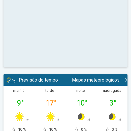
Previsão do tempo
Mapas meteorológicos
manhã
tarde
noite
madrugada
9
°
17
°
10
°
3
°
10 %
10 %
0 %
0 %