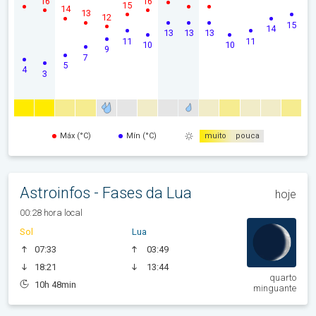
16
16
15
14
13
12
15
14
13
13
13
11
11
10
10
9
7
5
4
3
Máx (°C)
Mín (°C)
muito
pouca
Astroinfos - Fases da Lua
hoje
00:28 hora local
Sol
Lua
07:33
03:49
18:21
13:44
quarto
10h 48min
minguante