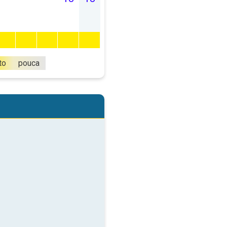
to
pouca