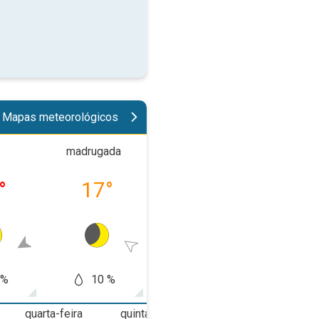
Mapas meteorológicos
madrugada
manhã
tard
°
17
°
21
°
31
 %
10 %
10 %
5
quarta-feira
quinta-feira
sexta-feira