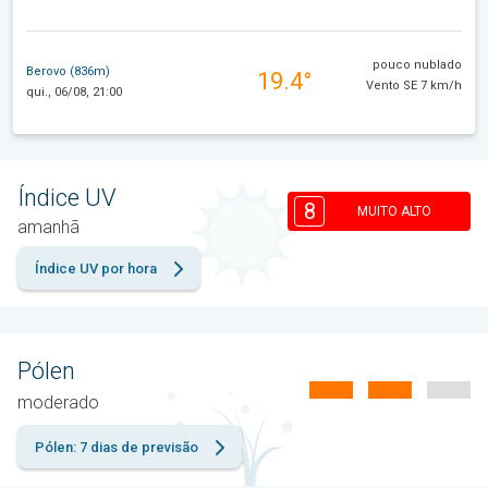
pouco nublado
Berovo (836m)
19.4°
Vento SE 7 km/h
qui., 06/08, 21:00
Índice UV
8
MUITO ALTO
amanhã
Índice UV por hora
Pólen
moderado
Pólen: 7 dias de previsão