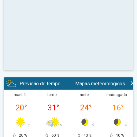
Previsão do tempo
Mapas meteorológicos
manhã
tarde
noite
madrugada
20
°
31
°
24
°
16
°
20 %
60 %
40 %
10 %