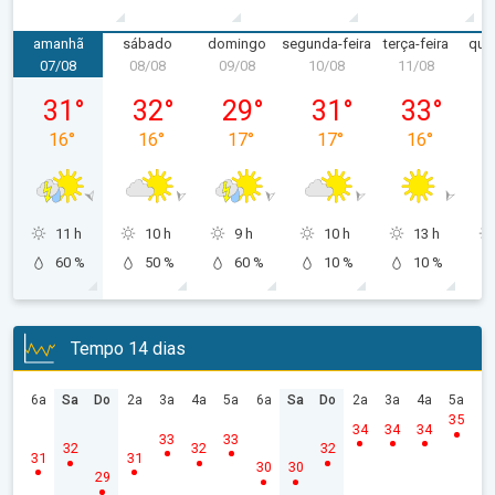
amanhã
sábado
domingo
segunda-feira
terça-feira
quar
07/08
08/08
09/08
10/08
11/08
1
sexta-feira, 07/08
sábado, 08/08
domingo, 09/08
segunda-feira, 10/08
terça-feira, 
31
°
32
°
29
°
31
°
33
°
16
°
16
°
17
°
17
°
16
°
11 h
10 h
9 h
10 h
13 h
60 %
50 %
60 %
10 %
10 %
Tempo 14 dias
6a
Sa
Do
2a
3a
4a
5a
6a
Sa
Do
2a
3a
4a
5a
35
34
34
34
33
33
32
32
32
31
31
30
30
29