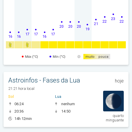
23
22
22
21
20
20
20
19
17
17
17
16
16
16
Máx (°C)
Mín (°C)
muito
pouca
Astroinfos - Fases da Lua
hoje
21:21 hora local
Sol
Lua
06:24
nenhum
20:36
14:50
quarto
14h 12min
minguante