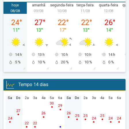
hoje
amanhã
segunda-feira
terça-feira
quarta-feira
quin
08/08
09/08
10/08
11/08
12/08
1
sábado, 08/08
domingo, 09/08
segunda-feira, 10/08
terça-feira, 11/08
quarta-feira
24
°
27
°
22
°
22
°
26
°
11
°
13
°
17
°
13
°
14
°
14 h
13 h
10 h
10 h
14 h
5 %
10 %
20 %
10 %
0 %
Tempo 14 dias
Sa
Do
2a
3a
4a
5a
6a
Sa
Do
2a
3a
4a
5a
6a
30
29
27
26
26
25
25
25
24
24
24
24
22
22