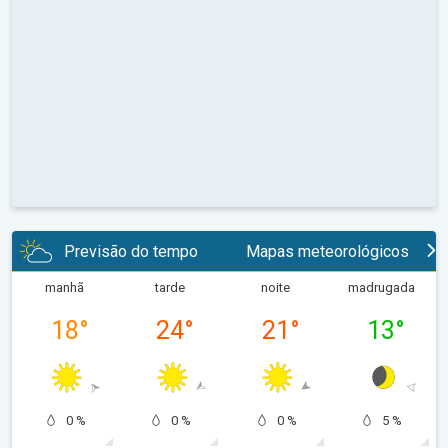
Previsão do tempo
Mapas meteorológicos
manhã
tarde
noite
madrugada
18
°
24
°
21
°
13
°
0 %
0 %
0 %
5 %