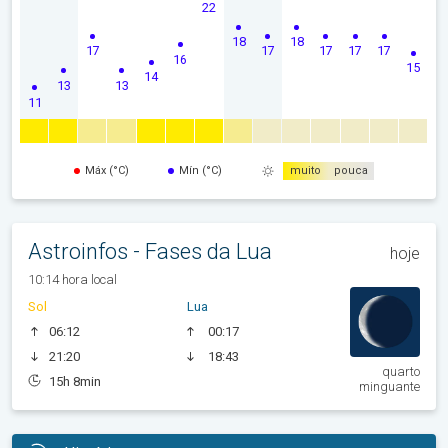
22
18
18
17
17
17
17
17
16
15
14
13
13
11
Máx (°C)
Mín (°C)
muito
pouca
Astroinfos - Fases da Lua
hoje
10:14 hora local
Sol
Lua
06:12
00:17
21:20
18:43
quarto
15h 8min
minguante