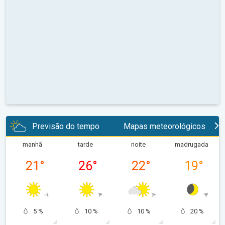
Previsão do tempo
Mapas meteorológicos
manhã
tarde
noite
madrugada
21
°
26
°
22
°
19
°
5 %
10 %
10 %
20 %