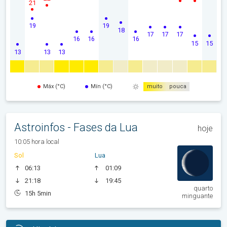
21
19
19
18
17
17
17
16
16
16
15
15
13
13
13
Máx (°C)
Mín (°C)
muito
pouca
Astroinfos - Fases da Lua
hoje
10:05 hora local
Sol
Lua
06:13
01:09
21:18
19:45
quarto
15h 5min
minguante