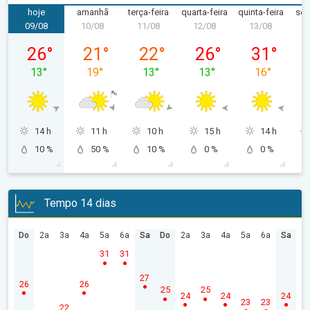
hoje
amanhã
terça-feira
quarta-feira
quinta-feira
sex
09/08
10/08
11/08
12/08
13/08
1
domingo, 09/08
segunda-feira, 10/08
terça-feira, 11/08
quarta-feira, 12/08
quinta-feira,
26
°
21
°
22
°
26
°
31
°
13
°
19
°
13
°
13
°
16
°
14 h
11 h
10 h
15 h
14 h
10 %
50 %
10 %
0 %
0 %
Tempo 14 dias
Do
2a
3a
4a
5a
6a
Sa
Do
2a
3a
4a
5a
6a
Sa
31
31
27
26
26
25
25
24
24
24
23
23
22