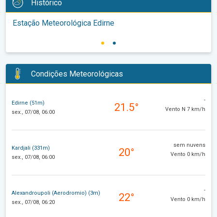
Histórico
Estação Meteorológica Edirne
Condições Meteorológicas
-
Edirne (51m)
21.5°
Vento N 7 km/h
sex., 07/08, 06:00
sem nuvens
Kardjali (331m)
20°
Vento 0 km/h
sex., 07/08, 06:00
-
Alexandroupoli (Aerodromio) (3m)
22°
Vento 0 km/h
sex., 07/08, 06:20