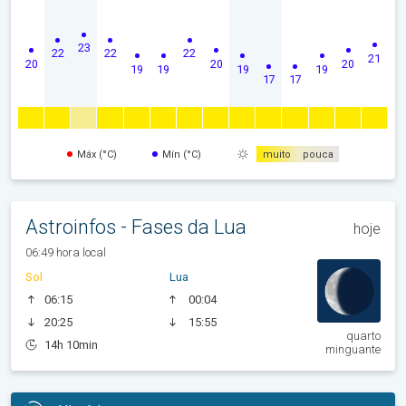
23
22
22
22
21
20
20
20
19
19
19
19
17
17
Máx (°C)
Mín (°C)
muito
pouca
Astroinfos - Fases da Lua
hoje
06:49 hora local
Sol
Lua
06:15
00:04
20:25
15:55
quarto
14h 10min
minguante