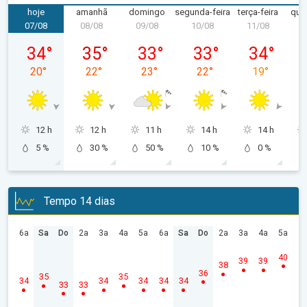
hoje
amanhã
domingo
segunda-feira
terça-feira
quar
07/08
08/08
09/08
10/08
11/08
1
sexta-feira, 07/08
sábado, 08/08
domingo, 09/08
segunda-feira, 10/08
terça-feira, 
34
°
35
°
33
°
33
°
34
°
20
°
22
°
23
°
22
°
19
°
12 h
12 h
11 h
14 h
14 h
5 %
30 %
50 %
10 %
0 %
Tempo 14 dias
6a
Sa
Do
2a
3a
4a
5a
6a
Sa
Do
2a
3a
4a
5a
40
39
39
38
36
35
35
34
34
34
34
34
33
33