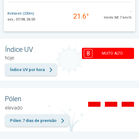
-
Kırklareli (230m)
21.6°
Vento NE 7 km/h
sex., 07/08, 06:00
Índice UV
8
MUITO ALTO
hoje
Índice UV por hora
Pólen
elevado
Pólen: 7 dias de previsão