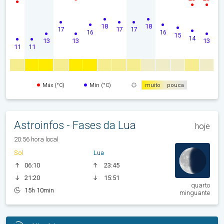
18
18
17
17
17
16
16
15
14
13
13
13
11
11
Máx (°C)
Mín (°C)
muito
pouca
Astroinfos - Fases da Lua
hoje
20:56 hora local
Sol
Lua
06:10
23:45
21:20
15:51
quarto
15h 10min
minguante