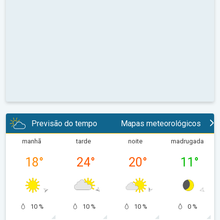
Previsão do tempo
Mapas meteorológicos
manhã
tarde
noite
madrugada
18
°
24
°
20
°
11
°
10 %
10 %
10 %
0 %