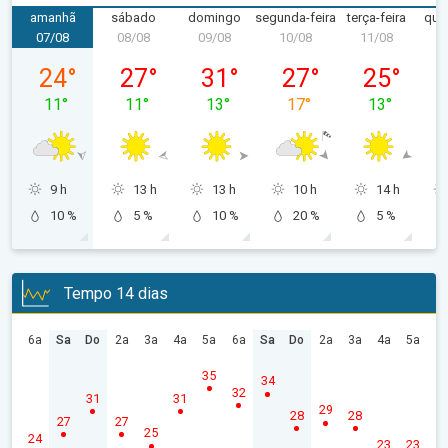
amanhã
sábado
domingo
segunda-feira
terça-feira
quar
07/08
08/08
09/08
10/08
11/08
1
sexta-feira, 07/08
sábado, 08/08
domingo, 09/08
segunda-feira, 10/08
terça-feira, 
24
°
27
°
31
°
27
°
25
°
11
°
11
°
13
°
17
°
13
°
9 h
13 h
13 h
10 h
14 h
10 %
5 %
10 %
20 %
5 %
Tempo 14 dias
6a
Sa
Do
2a
3a
4a
5a
6a
Sa
Do
2a
3a
4a
5a
35
34
32
31
31
29
28
28
27
27
25
24
23
23