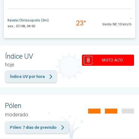
-
Kavala/Chrisoupolis (5m)
23°
Vento NE 10 km/h
sex., 07/08, 04:50
Índice UV
8
MUITO ALTO
hoje
Índice UV por hora
Pólen
moderado
Pólen: 7 dias de previsão