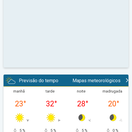
Previsão do tempo
Mapas meteorológicos
manhã
tarde
noite
madrugada
23
°
32
°
28
°
20
°
5 %
5 %
5 %
0 %