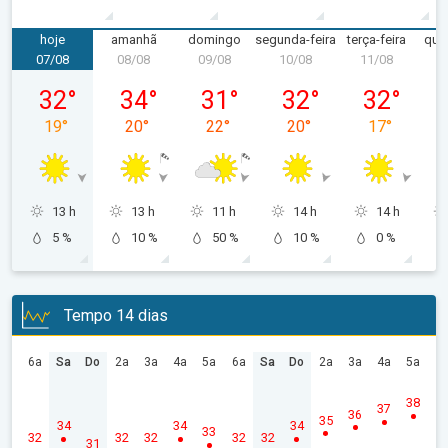
hoje
amanhã
domingo
segunda-feira
terça-feira
quar
07/08
08/08
09/08
10/08
11/08
1
sexta-feira, 07/08
sábado, 08/08
domingo, 09/08
segunda-feira, 10/08
terça-feira, 
32
°
34
°
31
°
32
°
32
°
19
°
20
°
22
°
20
°
17
°
13 h
13 h
11 h
14 h
14 h
5 %
10 %
50 %
10 %
0 %
Tempo 14 dias
6a
Sa
Do
2a
3a
4a
5a
6a
Sa
Do
2a
3a
4a
5a
38
37
36
35
34
34
34
33
32
32
32
32
32
31