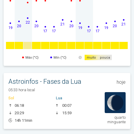
22
21
21
20
20
20
20
19
19
19
17
17
17
17
Máx (°C)
Mín (°C)
muito
pouca
Astroinfos - Fases da Lua
hoje
05:33 hora local
Sol
Lua
06:18
00:07
20:29
15:59
quarto
14h 11min
minguante