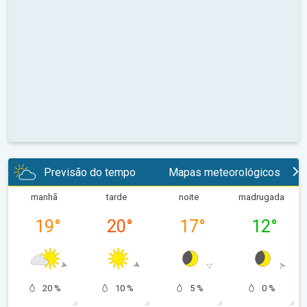
Previsão do tempo
Mapas meteorológicos
manhã
tarde
noite
madrugada
19
°
20
°
17
°
12
°
20 %
10 %
5 %
0 %