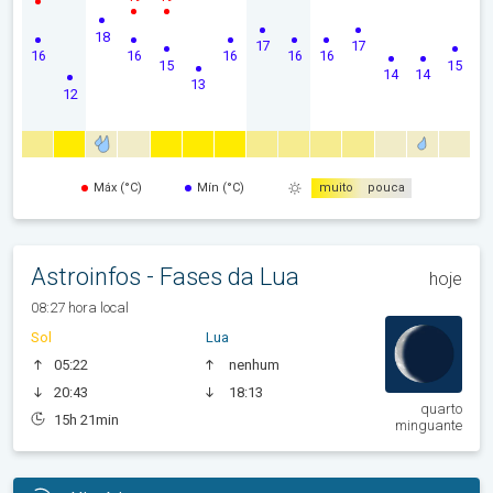
18
17
17
16
16
16
16
16
15
15
14
14
13
12
Máx (°C)
Mín (°C)
muito
pouca
Astroinfos - Fases da Lua
hoje
08:27 hora local
Sol
Lua
05:22
nenhum
20:43
18:13
quarto
15h 21min
minguante