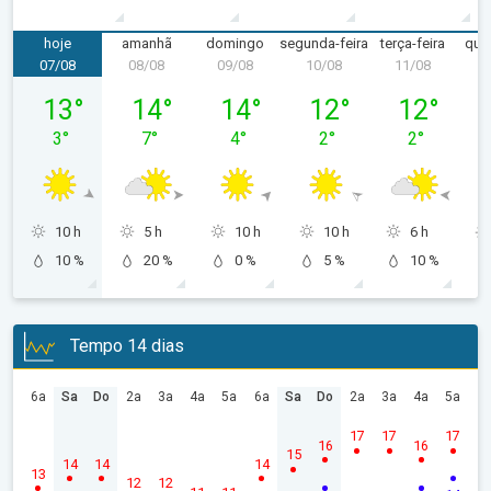
hoje
amanhã
domingo
segunda-feira
terça-feira
quar
07/08
08/08
09/08
10/08
11/08
1
sexta-feira, 07/08
sábado, 08/08
domingo, 09/08
segunda-feira, 10/08
terça-feira, 
13
°
14
°
14
°
12
°
12
°
3
°
7
°
4
°
2
°
2
°
10 h
5 h
10 h
10 h
6 h
10 %
20 %
0 %
5 %
10 %
Tempo 14 dias
6a
Sa
Do
2a
3a
4a
5a
6a
Sa
Do
2a
3a
4a
5a
17
17
17
16
16
15
14
14
14
13
12
12