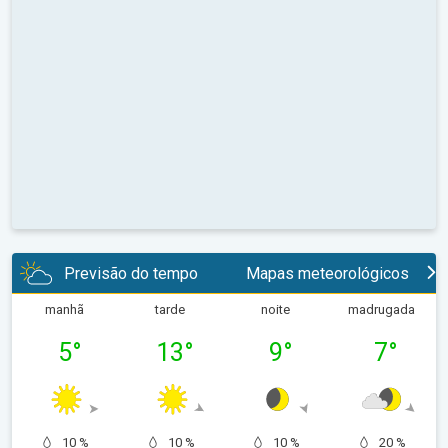
Previsão do tempo
Mapas meteorológicos
manhã
tarde
noite
madrugada
5
°
13
°
9
°
7
°
10 %
10 %
10 %
20 %