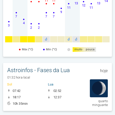
11
11
14
13
13
12
11
11
9
7
7
7
4
3
2
2
Máx (°C)
Mín (°C)
muito
pouca
Astroinfos - Fases da Lua
hoje
01:32 hora local
Sol
Lua
07:42
02:52
18:17
12:37
quarto
10h 35min
minguante