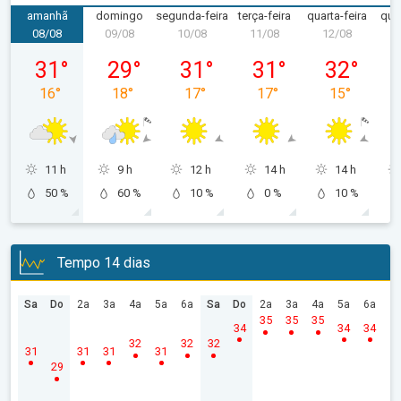
amanhã
domingo
segunda-feira
terça-feira
quarta-feira
quin
08/08
09/08
10/08
11/08
12/08
1
sábado, 08/08
domingo, 09/08
segunda-feira, 10/08
terça-feira, 11/08
quarta-feira
31
°
29
°
31
°
31
°
32
°
16
°
18
°
17
°
17
°
15
°
11 h
9 h
12 h
14 h
14 h
50 %
60 %
10 %
0 %
10 %
Tempo 14 dias
Sa
Do
2a
3a
4a
5a
6a
Sa
Do
2a
3a
4a
5a
6a
35
35
35
34
34
34
32
32
32
31
31
31
31
29