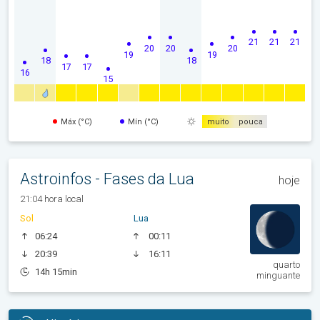
21
21
21
20
20
20
19
19
18
18
17
17
16
15
Máx (°C)
Mín (°C)
muito
pouca
Astroinfos - Fases da Lua
hoje
21:04 hora local
Sol
Lua
06:24
00:11
20:39
16:11
quarto
14h 15min
minguante