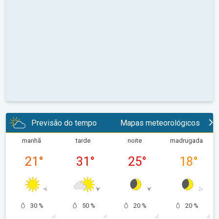
Previsão do tempo
Mapas meteorológicos
manhã
tarde
noite
madrugada
21
°
31
°
25
°
18
°
30 %
50 %
20 %
20 %