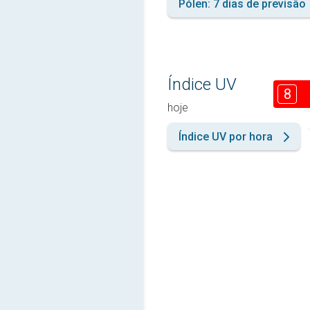
Pólen: 7 dias de previsão
Índice UV
8
hoje
Índice UV por hora