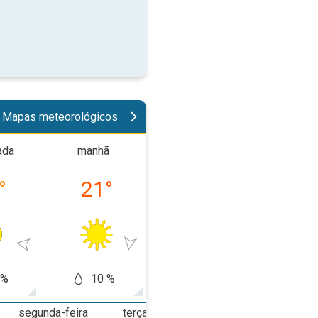
Mapas meteorológicos
ada
manhã
tarde
noit
°
21
°
38
°
30
 %
10 %
10 %
20
segunda-feira
terça-feira
quarta-feira
q