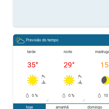
Previsão do tempo
tarde
noite
madrug
35
°
29
°
15
0 %
0 %
10
hoje
amanhã
domingo