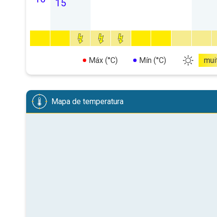
15
Máx (°C)
Mín (°C)
mui
Mapa de temperatura