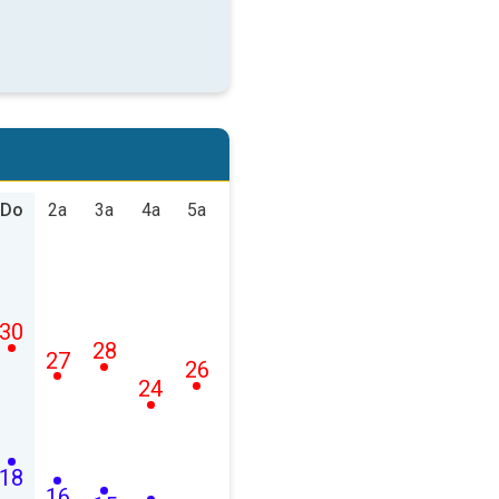
Do
2a
3a
4a
5a
30
28
27
26
24
18
16