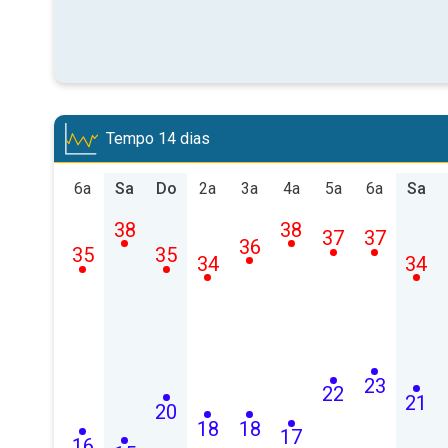
Tempo 14 dias
6a
Sa
Do
2a
3a
4a
5a
6a
Sa
38
38
37
37
36
35
35
34
34
23
22
21
20
18
18
17
16