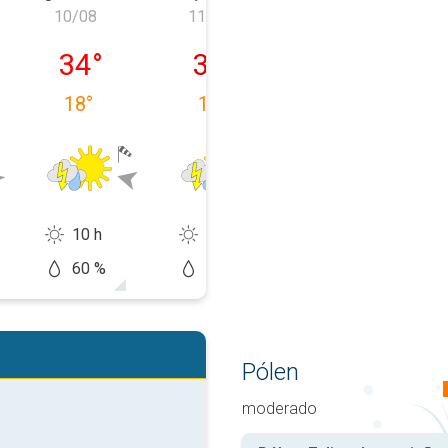
10/08
11/08
12/08
, 09/08
segunda-feira, 10/08
terça-feira, 11/08
quarta-feira, 1
34
°
36
°
38
°
18
°
18
°
17
°
10 h
11 h
12 h
60 %
60 %
10 %
Pólen
moderado