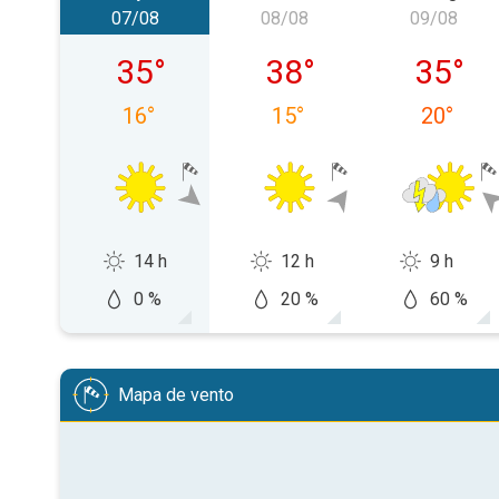
07/08
08/08
09/08
sexta-feira, 07/08
sábado, 08/08
domingo
35
°
38
°
35
°
16
°
15
°
20
°
14 h
12 h
9 h
0 %
20 %
60 %
Mapa de vento