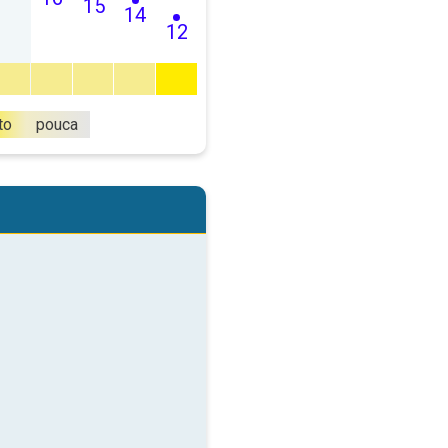
15
14
12
to
pouca