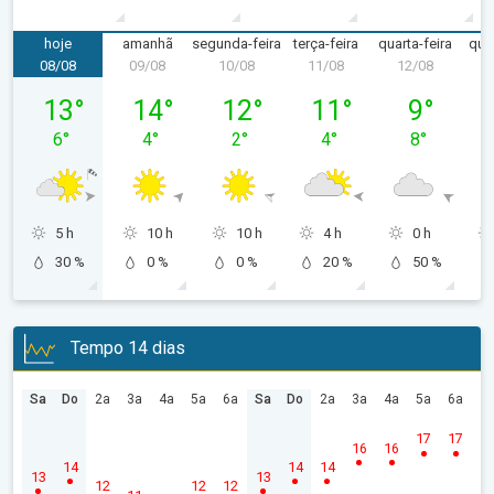
hoje
amanhã
segunda-feira
terça-feira
quarta-feira
quin
08/08
09/08
10/08
11/08
12/08
1
sábado, 08/08
domingo, 09/08
segunda-feira, 10/08
terça-feira, 11/08
quarta-feira
13
°
14
°
12
°
11
°
9
°
6
°
4
°
2
°
4
°
8
°
5 h
10 h
10 h
4 h
0 h
30 %
0 %
0 %
20 %
50 %
Tempo 14 dias
Sa
Do
2a
3a
4a
5a
6a
Sa
Do
2a
3a
4a
5a
6a
17
17
16
16
14
14
14
13
13
12
12
12