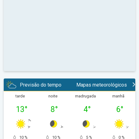
Previsão do tempo
Mapas meteorológicos
tarde
noite
madrugada
manhã
13
°
8
°
4
°
6
°
10 %
10 %
5 %
0 %