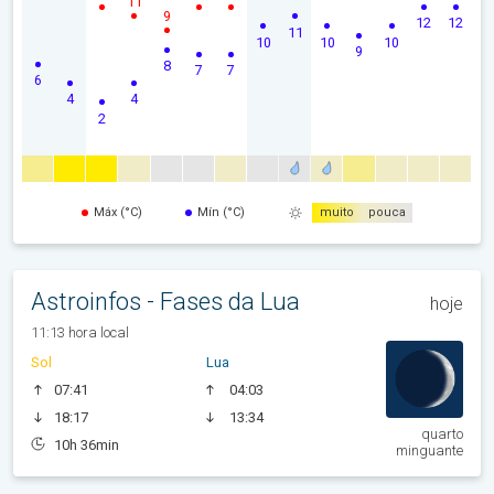
11
9
12
12
11
10
10
10
9
8
7
7
6
4
4
2
Máx (°C)
Mín (°C)
muito
pouca
Astroinfos - Fases da Lua
hoje
11:13 hora local
Sol
Lua
07:41
04:03
18:17
13:34
quarto
10h 36min
minguante