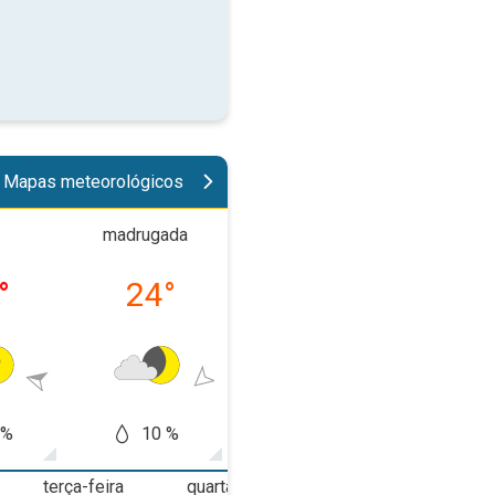
Mapas meteorológicos
madrugada
manhã
tard
°
24
°
28
°
34
 %
10 %
10 %
50
terça-feira
quarta-feira
quinta-feira
s