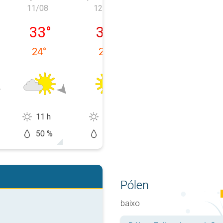
11/08
12/08
13/08
feira, 10/08
terça-feira, 11/08
quarta-feira, 12/08
quinta-feira, 1
33
°
35
°
38
°
24
°
23
°
26
°
11 h
12 h
12 h
50 %
20 %
20 %
Pólen
baixo