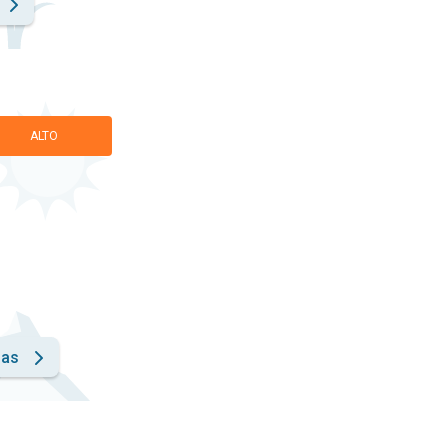
ALTO
has