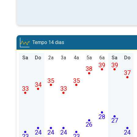
Tempo 14 dias
Sa
Do
2a
3a
4a
5a
6a
Sa
Do
39
39
38
37
35
35
34
33
33
28
27
26
24
24
24
24
23
23