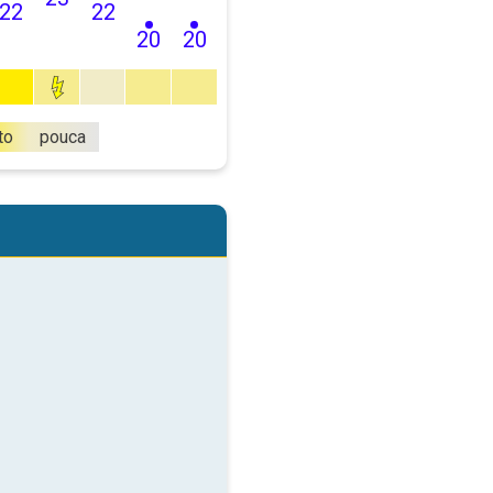
22
22
20
20
to
pouca