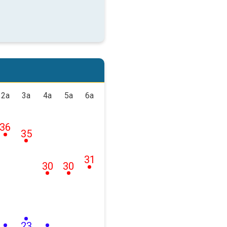
2a
3a
4a
5a
6a
36
35
31
30
30
23