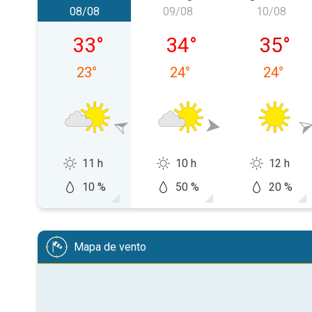
08/08
09/08
10/08
sábado, 08/08
domingo, 09/08
segunda-
33
°
34
°
35
°
23
°
24
°
24
°
11 h
10 h
12 h
10 %
50 %
20 %
Mapa de vento