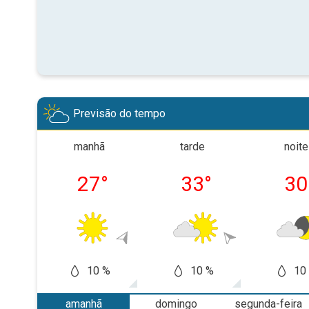
Previsão do tempo
manhã
tarde
noite
27
°
33
°
30
10 %
10 %
10
amanhã
domingo
segunda-feira