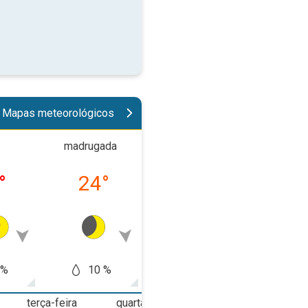
Mapas meteorológicos
madrugada
manhã
tard
°
24
°
27
°
32
 %
10 %
10 %
60
terça-feira
quarta-feira
quinta-feira
s