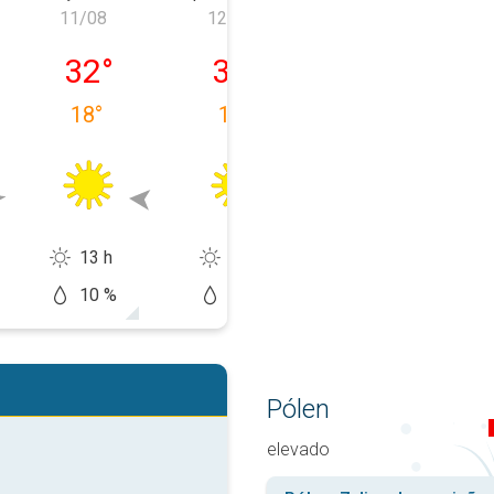
11/08
12/08
13/08
feira, 10/08
terça-feira, 11/08
quarta-feira, 12/08
quinta-feira, 1
32
°
32
°
29
°
18
°
16
°
23
°
13 h
14 h
12 h
10 %
0 %
20 %
Pólen
elevado