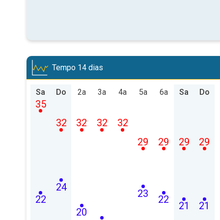
Tempo 14 dias
Sa
Do
2a
3a
4a
5a
6a
Sa
Do
35
32
32
32
32
29
29
29
29
24
23
22
22
21
21
20