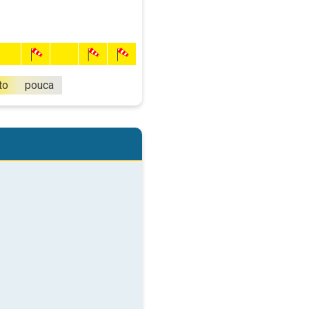
to
pouca