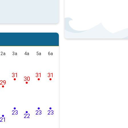
2a
3a
4a
5a
6a
31
31
31
30
29
23
23
23
22
21