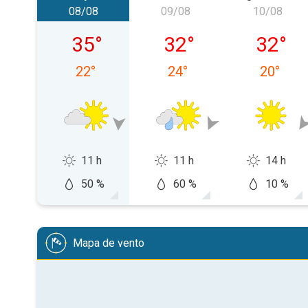
08/08
09/08
10/08
sábado, 08/08
domingo, 09/08
segunda-
35
°
32
°
32
°
22
°
24
°
20
°
11 h
11 h
14 h
50 %
60 %
10 %
Mapa de vento