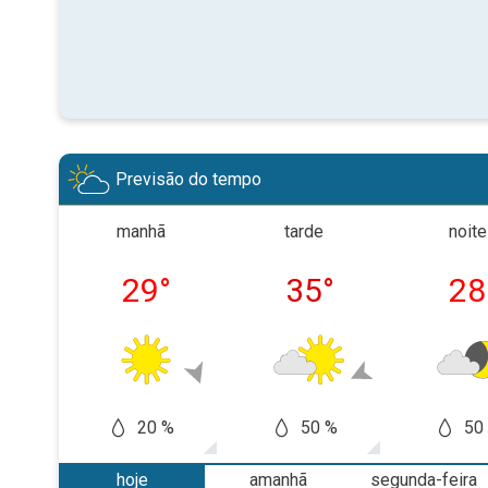
Previsão do tempo
manhã
tarde
noite
29
°
35
°
28
20 %
50 %
50
hoje
amanhã
segunda-feira