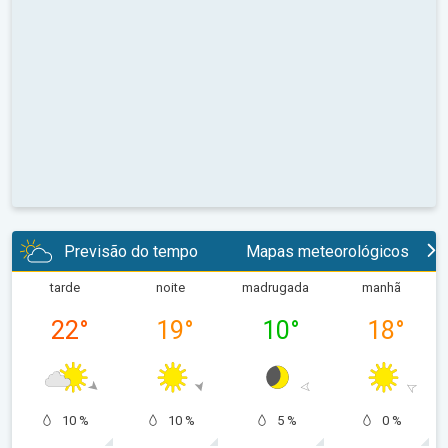
Previsão do tempo
Mapas meteorológicos
tarde
noite
madrugada
manhã
22
°
19
°
10
°
18
°
10 %
10 %
5 %
0 %