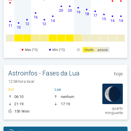
20
20
19
18
17
16
15
14
14
14
12
12
11
10
Máx (°C)
Mín (°C)
muito
pouca
Astroinfos - Fases da Lua
hoje
12:58 hora local
Sol
Lua
06:10
nenhum
21:19
17:19
quarto
15h 9min
minguante