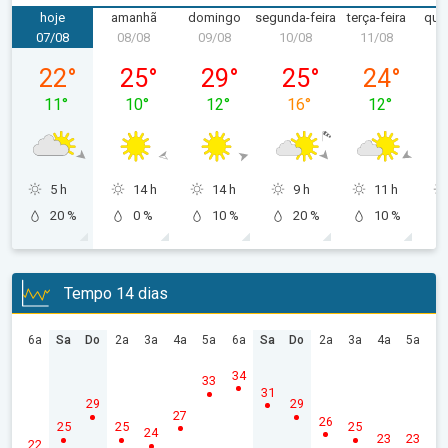
hoje
amanhã
domingo
segunda-feira
terça-feira
quar
07/08
08/08
09/08
10/08
11/08
1
sexta-feira, 07/08
sábado, 08/08
domingo, 09/08
segunda-feira, 10/08
terça-feira, 
22
°
25
°
29
°
25
°
24
°
11
°
10
°
12
°
16
°
12
°
5 h
14 h
14 h
9 h
11 h
20 %
0 %
10 %
20 %
10 %
Tempo 14 dias
6a
Sa
Do
2a
3a
4a
5a
6a
Sa
Do
2a
3a
4a
5a
34
33
31
29
29
27
26
25
25
25
24
23
23
22