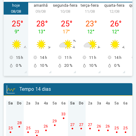
hoje
amanhã
segunda-feira
terça-feira
quarta-feira
quin
08/08
09/08
10/08
11/08
12/08
1
sábado, 08/08
domingo, 09/08
segunda-feira, 10/08
terça-feira, 11/08
quarta-feira
25
°
28
°
25
°
23
°
26
°
9
°
13
°
17
°
12
°
12
°
15 h
14 h
11 h
11 h
14 h
0 %
10 %
20 %
10 %
0 %
Tempo 14 dias
Sa
Do
2a
3a
4a
5a
6a
Sa
Do
2a
3a
4a
5a
6a
33
29
28
27
27
27
26
26
26
25
25
25
25
23