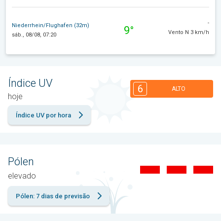
-
Niederrhein/Flughafen (32m)
9°
Vento N 3 km/h
sáb., 08/08, 07:20
Índice UV
6
ALTO
hoje
Índice UV por hora
Pólen
elevado
Pólen: 7 dias de previsão