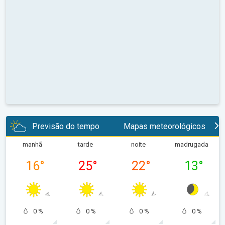
Previsão do tempo
Mapas meteorológicos
manhã
tarde
noite
madrugada
16
°
25
°
22
°
13
°
0 %
0 %
0 %
0 %