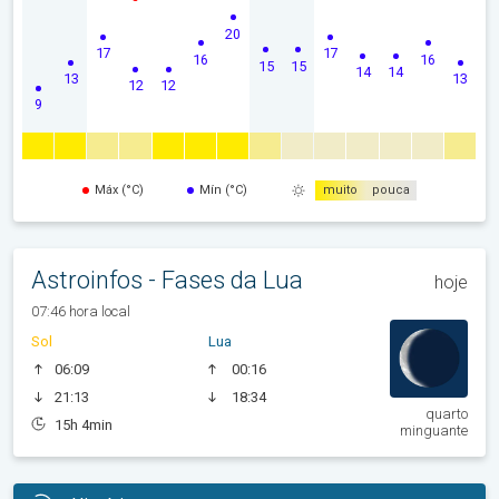
20
17
17
16
16
15
15
14
14
13
13
12
12
9
Máx (°C)
Mín (°C)
muito
pouca
Astroinfos - Fases da Lua
hoje
07:46 hora local
Sol
Lua
06:09
00:16
21:13
18:34
quarto
15h 4min
minguante