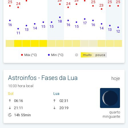
26
26
25
25
25
25
24
24
23
18
17
16
16
16
15
15
15
14
14
13
13
12
11
Máx (°C)
Mín (°C)
muito
pouca
Astroinfos - Fases da Lua
hoje
10:33 hora local
Sol
Lua
06:16
02:31
21:11
20:19
quarto
14h 55min
minguante