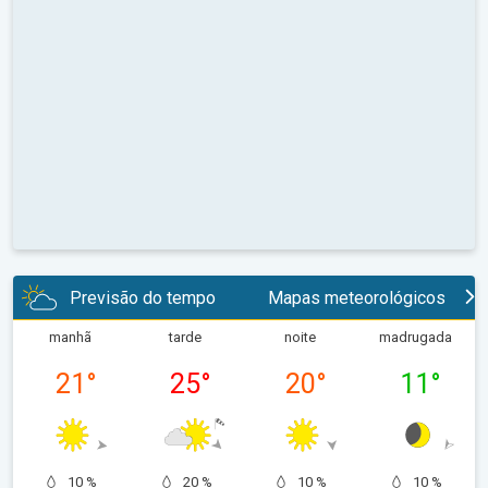
Previsão do tempo
Mapas meteorológicos
manhã
tarde
noite
madrugada
21
°
25
°
20
°
11
°
10 %
20 %
10 %
10 %