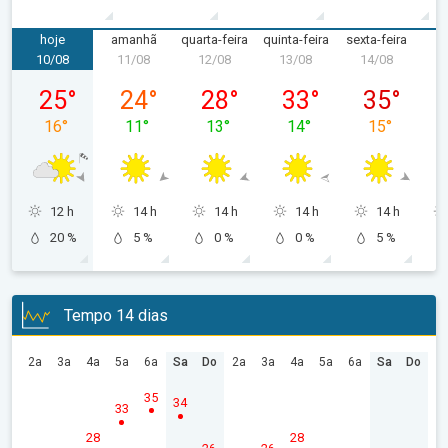
hoje
amanhã
quarta-feira
quinta-feira
sexta-feira
s
10/08
11/08
12/08
13/08
14/08
1
segunda-feira, 10/08
terça-feira, 11/08
quarta-feira, 12/08
quinta-feira, 13/08
sexta-feira,
25
°
24
°
28
°
33
°
35
°
16
°
11
°
13
°
14
°
15
°
12 h
14 h
14 h
14 h
14 h
20 %
5 %
0 %
0 %
5 %
Tempo 14 dias
2a
3a
4a
5a
6a
Sa
Do
2a
3a
4a
5a
6a
Sa
Do
35
34
33
28
28