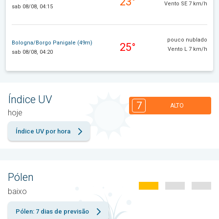
23°
Vento SE 7 km/h
sab 08/08, 04:15
pouco nublado
Bologna/Borgo Panigale (49m)
25°
Vento L 7 km/h
sab 08/08, 04:20
Índice UV
7
ALTO
hoje
Índice UV por hora
Pólen
baixo
Pólen: 7 dias de previsão