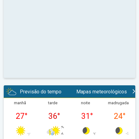
Previsão do tempo
Mapas meteorológicos
manhã
tarde
noite
madrugada
27
°
36
°
31
°
24
°