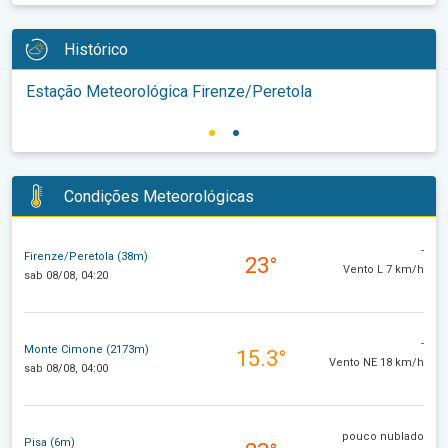
Histórico
Estação Meteorológica Firenze/Peretola
Condições Meteorológicas
-
Firenze/Peretola (38m)
23°
Vento L 7 km/h
sab 08/08, 04:20
-
Monte Cimone (2173m)
15.3°
Vento NE 18 km/h
sab 08/08, 04:00
pouco nublado
Pisa (6m)