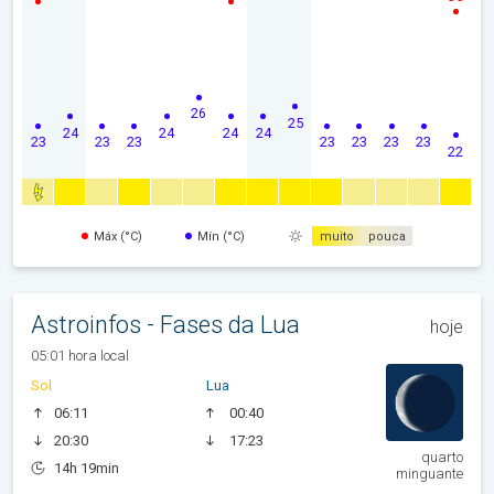
26
25
24
24
24
24
23
23
23
23
23
23
23
22
Máx (°C)
Mín (°C)
muito
pouca
Astroinfos - Fases da Lua
hoje
05:01 hora local
Sol
Lua
06:11
00:40
20:30
17:23
quarto
14h 19min
minguante