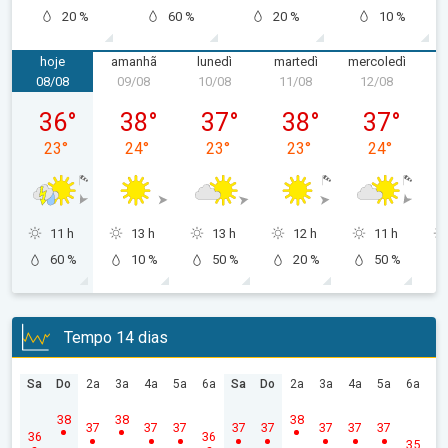
20 %
60 %
20 %
10 %
hoje
amanhã
lunedì
martedì
mercoledì
g
08/08
09/08
10/08
11/08
12/08
1
sabato 08/08
domenica 09/08
lunedì 10/08
martedì 11/08
mercoledì 1
36
°
38
°
37
°
38
°
37
°
23
°
24
°
23
°
23
°
24
°
11 h
13 h
13 h
12 h
11 h
60 %
10 %
50 %
20 %
50 %
Tempo 14 dias
Sa
Do
2a
3a
4a
5a
6a
Sa
Do
2a
3a
4a
5a
6a
38
38
38
37
37
37
37
37
37
37
37
36
36
35