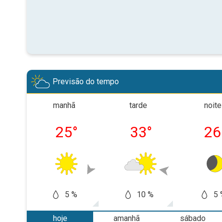
Previsão do tempo
manhã
tarde
noite
25
°
33
°
26
5 %
10 %
5 
hoje
amanhã
sábado