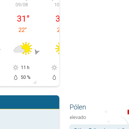
09/08
10/08
11/08
 08/08
domingo, 09/08
segunda-feira, 10/08
terça-feira, 11
31
°
31
°
32
°
22
°
20
°
17
°
11 h
13 h
14 h
50 %
10 %
20 %
Pólen
elevado