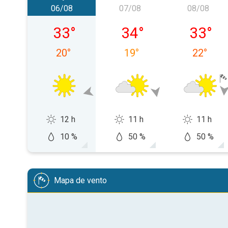
06/08
07/08
08/08
quinta-feira, 06/08
sexta-feira, 07/08
sábado,
33
°
34
°
33
°
20
°
19
°
22
°
12 h
11 h
11 h
10 %
50 %
50 %
Mapa de vento