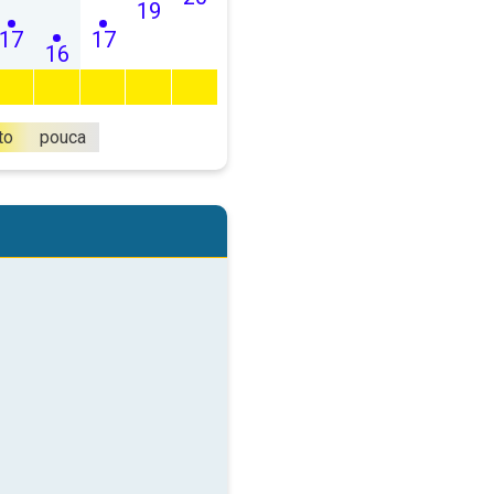
19
17
17
16
to
pouca