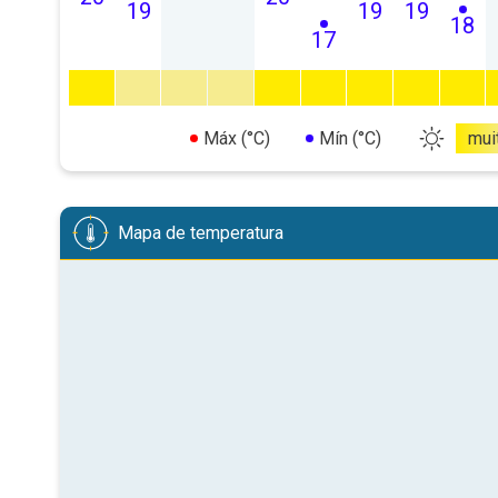
19
19
19
18
17
Máx (°C)
Mín (°C)
mui
Mapa de temperatura