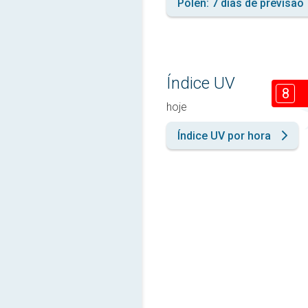
Pólen: 7 dias de previsão
Índice UV
8
hoje
Índice UV por hora