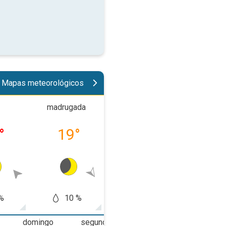
Mapas meteorológicos
madrugada
manhã
tard
°
19
°
24
°
34
%
10 %
10 %
30
domingo
segunda-feira
terça-feira
q