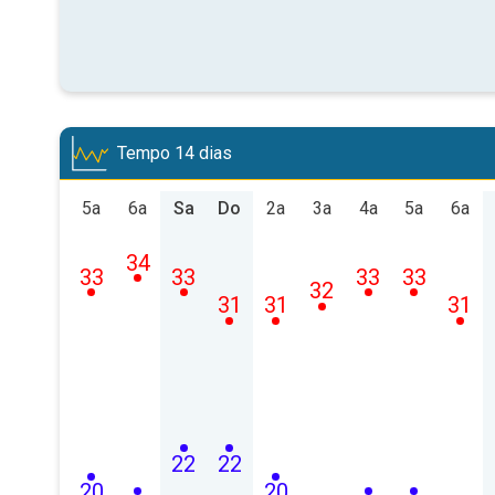
Tempo 14 dias
5a
6a
Sa
Do
2a
3a
4a
5a
6a
34
33
33
33
33
32
31
31
31
22
22
20
20