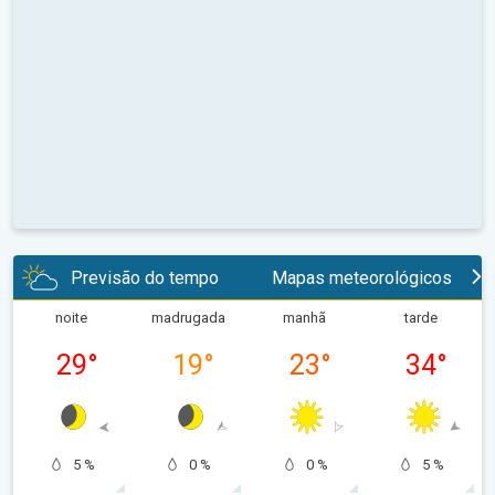
Previsão do tempo
Mapas meteorológicos
noite
madrugada
manhã
tarde
29
°
19
°
23
°
34
°
5 %
0 %
0 %
5 %