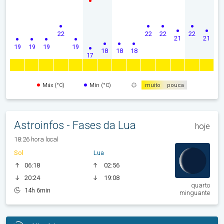
22
22
22
22
21
21
19
19
19
19
18
18
18
17
Máx (°C)
Mín (°C)
muito
pouca
Astroinfos - Fases da Lua
hoje
18:26 hora local
Sol
Lua
06:18
02:56
20:24
19:08
quarto
14h 6min
minguante