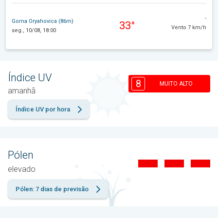
-
Gorna Oryahovica (86m)
33°
Vento 7 km/h
seg., 10/08, 18:00
Índice UV
8
MUITO ALTO
amanhã
Índice UV por hora
Pólen
elevado
Pólen: 7 dias de previsão