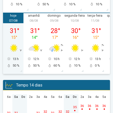
10 %
50 %
10 %
10 %
hoje
amanhã
domingo
segunda-feira
terça-feira
quar
07/08
08/08
09/08
10/08
11/08
1
sexta-feira, 07/08
sábado, 08/08
domingo, 09/08
segunda-feira, 10/08
terça-feira, 
31
°
31
°
28
°
30
°
31
°
15
°
14
°
17
°
16
°
15
°
13 h
12 h
10 h
12 h
13 h
50 %
50 %
60 %
10 %
0 %
Tempo 14 dias
6a
Sa
Do
2a
3a
4a
5a
6a
Sa
Do
2a
3a
4a
5a
36
36
36
36
35
32
32
32
31
31
31
31