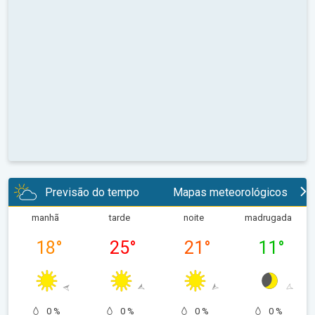
Previsão do tempo
Mapas meteorológicos
manhã
tarde
noite
madrugada
18
°
25
°
21
°
11
°
0 %
0 %
0 %
0 %