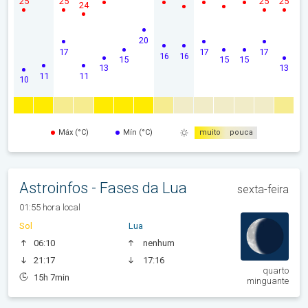
25
25
25
25
24
20
17
17
17
16
16
15
15
15
13
13
11
11
10
Máx (°C)
Mín (°C)
muito
pouca
Astroinfos - Fases da Lua
sexta-feira
01:55 hora local
Sol
Lua
06:10
nenhum
21:17
17:16
quarto
15h 7min
minguante