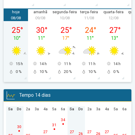
hoje
amanhã
segunda-feira
terça-feira
quarta-feira
quin
08/08
09/08
10/08
11/08
12/08
1
sábado, 08/08
domingo, 09/08
segunda-feira, 10/08
terça-feira, 11/08
quarta-feira
25
°
30
°
25
°
24
°
27
°
10
°
11
°
17
°
11
°
13
°
15 h
14 h
11 h
11 h
14 h
0 %
10 %
20 %
10 %
0 %
Tempo 14 dias
Sa
Do
2a
3a
4a
5a
6a
Sa
Do
2a
3a
4a
5a
6a
34
31
30
27
27
27
27
26
26