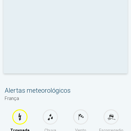
Alertas meteorológicos
França
Trovoada
Chuva
Vento
Escorregadio