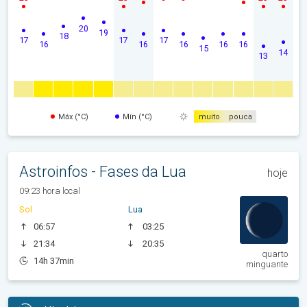
20
19
18
17
17
17
16
16
16
16
16
15
14
13
Máx (°C)
Mín (°C)
muito
pouca
Astroinfos - Fases da Lua
hoje
09:23 hora local
Sol
Lua
06:57
03:25
21:34
20:35
quarto
14h 37min
minguante