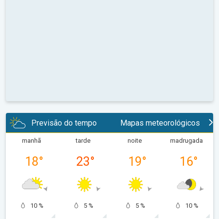
Previsão do tempo
Mapas meteorológicos
manhã
tarde
noite
madrugada
18
°
23
°
19
°
16
°
10 %
5 %
5 %
10 %