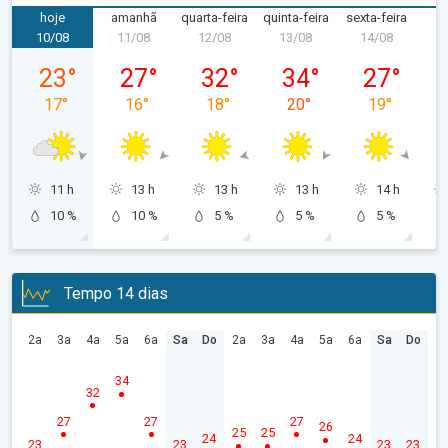
hoje
amanhã
quarta-feira
quinta-feira
sexta-feira
s
10/08
11/08
12/08
13/08
14/08
1
segunda-feira, 10/08
terça-feira, 11/08
quarta-feira, 12/08
quinta-feira, 13/08
sexta-feira,
23
°
27
°
32
°
34
°
27
°
17
°
16
°
18
°
20
°
19
°
11 h
13 h
13 h
13 h
14 h
10 %
10 %
5 %
5 %
5 %
Tempo 14 dias
2a
3a
4a
5a
6a
Sa
Do
2a
3a
4a
5a
6a
Sa
Do
34
32
27
27
27
26
25
25
24
24
23
23
23
23