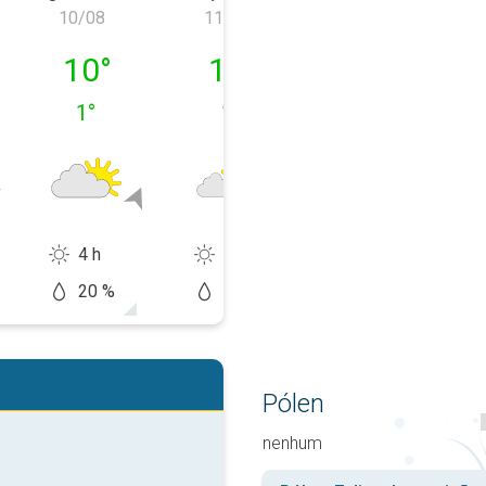
10/08
11/08
12/08
, 09/08
segunda-feira, 10/08
terça-feira, 11/08
quarta-feira, 1
10
°
11
°
9
°
1
°
1
°
1
°
4 h
6 h
1 h
20 %
10 %
20 %
Pólen
nenhum