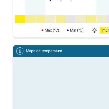
Máx (°C)
Mín (°C)
mui
Mapa de temperatura