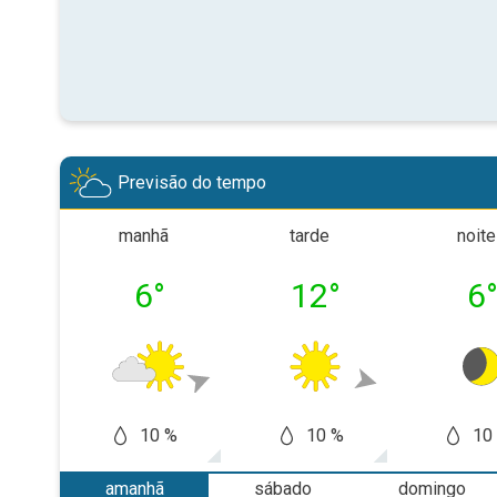
Previsão do tempo
manhã
tarde
noite
6
°
12
°
6
10 %
10 %
10
amanhã
sábado
domingo