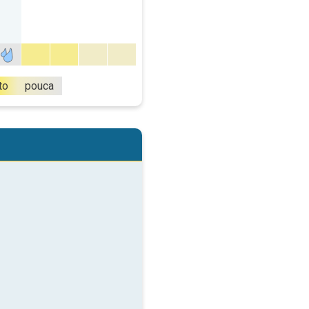
to
pouca