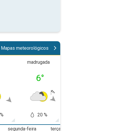
Mapas meteorológicos
madrugada
manhã
tard
°
6
°
7
°
12
 %
20 %
20 %
10
segunda-feira
terça-feira
quarta-feira
q