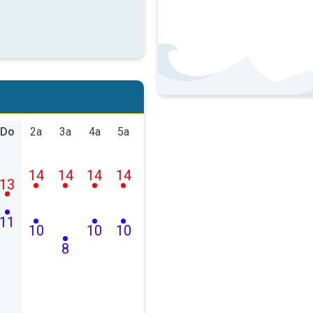
Do
2a
3a
4a
5a
14
14
14
14
13
11
10
10
10
8