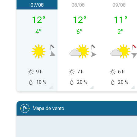
07/08
08/08
09/08
sexta-feira, 07/08
sábado, 08/08
domingo
12
°
12
°
11
°
4
°
6
°
2
°
9 h
7 h
6 h
10 %
20 %
20 %
Mapa de vento