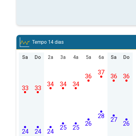
Tempo 14 dias
Sa
Do
2a
3a
4a
5a
6a
Sa
Do
37
36
36
36
34
34
34
33
33
28
27
26
26
25
25
24
24
24