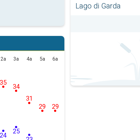
Lago di Garda
2a
3a
4a
5a
6a
35
34
31
29
29
25
24
23