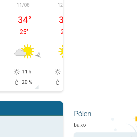
11/08
12/08
13/08
feira, 10/08
terça-feira, 11/08
quarta-feira, 12/08
quinta-feira, 1
34
°
34
°
36
°
25
°
25
°
26
°
11 h
12 h
12 h
20 %
20 %
20 %
Pólen
baixo