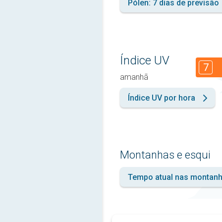
Pólen: 7 dias de previsão
Índice UV
7
amanhã
Índice UV por hora
Montanhas e esqui
Tempo atual nas montan