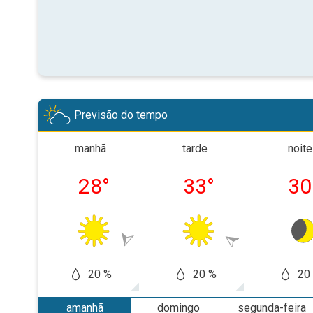
Previsão do tempo
manhã
tarde
noite
28
°
33
°
30
20 %
20 %
20
amanhã
domingo
segunda-feira