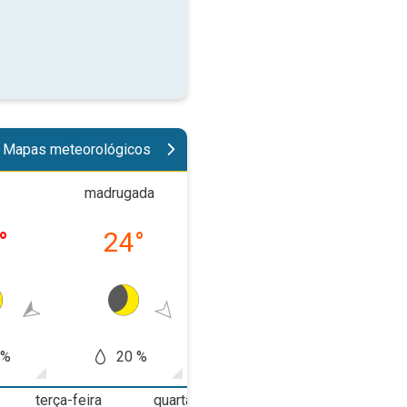
Mapas meteorológicos
madrugada
manhã
tard
°
24
°
28
°
33
 %
20 %
10 %
20
terça-feira
quarta-feira
quinta-feira
s