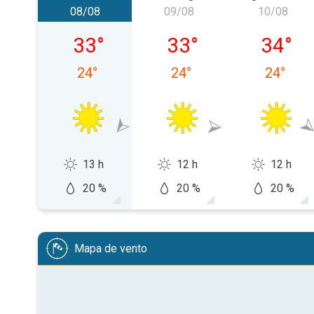
08/08
09/08
10/08
sábado, 08/08
domingo, 09/08
segunda-
33
°
33
°
34
°
24
°
24
°
24
°
13 h
12 h
12 h
20 %
20 %
20 %
Mapa de vento