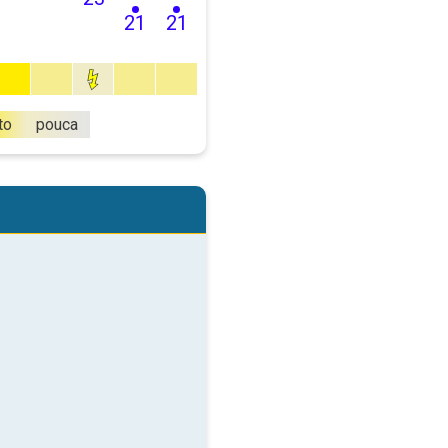
21
21
to
pouca