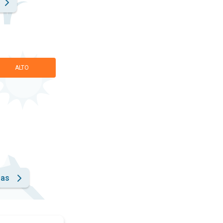
ALTO
has